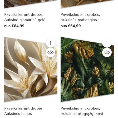
Paveikslas ant drobės,
Paveikslas ant drobės,
Auksinė glamūrinė gėlė
Auksinės prabangios
orchidėjos
nuo €64,99
nuo €64,99
Kiekis
Kiekis
Paveikslas ant drobės,
Paveikslas ant drobės,
Auksinės lelijos
Auksiniai atogrąžų lapai