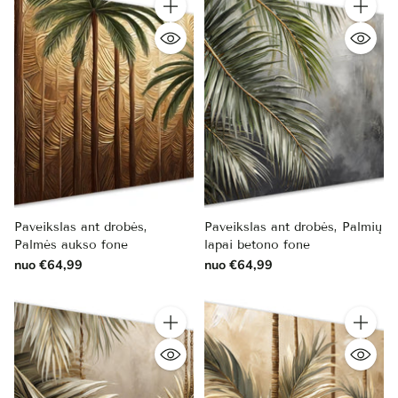
Kiekis
Kiekis
Paveikslas ant drobės,
Paveikslas ant drobės, Palmių
Palmės aukso fone
lapai betono fone
nuo €64,99
nuo €64,99
Kiekis
Kiekis