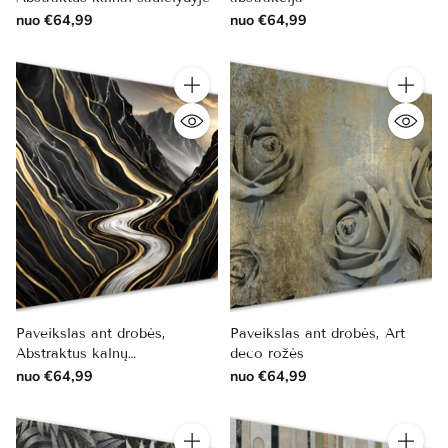
nuo €64,99
nuo €64,99
Kiekis
Kiekis
Paveikslas ant drobės,
Paveikslas ant drobės, Art
Abstraktus kalnų
deco rožės
kraštovaizdis.
nuo €64,99
nuo €64,99