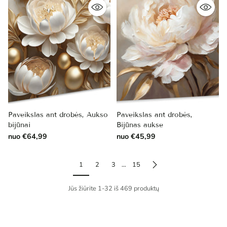
Paveikslas ant drobės, Aukso
Paveikslas ant drobės,
bijūnai
Bijūnas aukse
nuo €64,99
nuo €45,99
1
2
3
…
15
Jūs žiūrite 1-32 iš 469 produktų