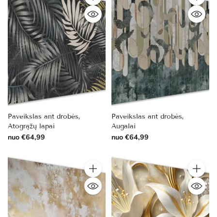
Kiekis
Kiekis
Paveikslas ant drobės,
Paveikslas ant drobės,
Atogrąžų lapai
Augalai
nuo €64,99
nuo €64,99
Kiekis
Kiekis