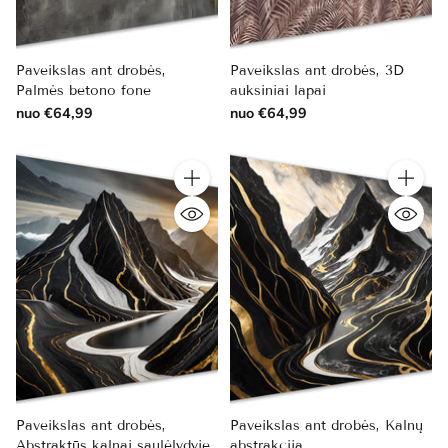
Paveikslas ant drobės,
Paveikslas ant drobės, 3D
Palmės betono fone
auksiniai lapai
nuo €64,99
nuo €64,99
Kiekis
Kiekis
Paveikslas ant drobės,
Paveikslas ant drobės, Kalnų
Abstraktūs kalnai saulėlydyje
abstrakcija