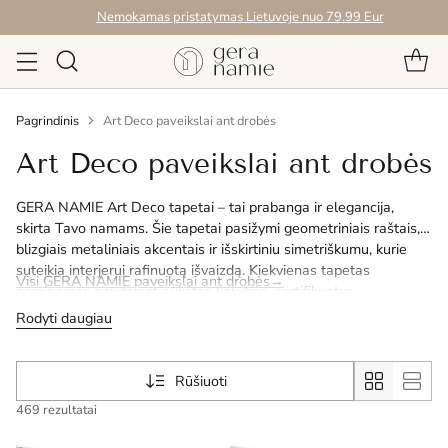
Nemokamas pristatymas Lietuvoje nuo 79.99 Eur
Pagrindinis
Art Deco paveikslai ant drobės
Art Deco paveikslai ant drobės
GERA NAMIE Art Deco tapetai – tai prabanga ir elegancija,
skirta Tavo namams. Šie tapetai pasižymi geometriniais raštais,
blizgiais metaliniais akcentais ir išskirtiniu simetriškumu, kurie
suteikia interjerui rafinuotą išvaizdą. Kiekvienas tapetas
Visi GERA NAMIE paveikslai ant drobės→
gaminamas naudojant aukštos kokybės, sertifikuotus
ekologiškus dažus, todėl gali būti tikras dėl ilgaamžiškumo ir
Rodyti daugiau
saugumo. Pasirinkus Art Deco stiliaus tapetus, Tu sukursi
namuose išskirtinį dizainą, kuris įneš prabangos ir stiliaus.
Rūšiuoti
469 rezultatai