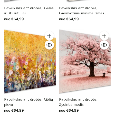
Paveikslas ant drobės, Gėlės
Paveikslas ant drobės,
ir 3D rutuliai
Geometrinis minimalizmas
formose
nuo €64,99
nuo €64,99
Kiekis
Kiekis
Paveikslas ant drobės, Gėlių
Paveikslas ant drobės,
pieva
Žydintis medis
nuo €64,99
nuo €64,99