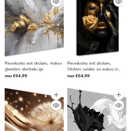
poreikius, sukuriant stilingą ir gyvybingą gyvenamąją erdvę.
Paveikslas ant drobės, Aukso
Paveikslas ant drobės,
glamūro abstrakcija
Moters veidas su auksu ir
rože
nuo €64,99
nuo €64,99
Kiekis
Kiekis