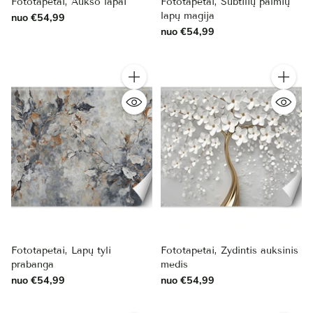
Fototapetai, Aukso lapai
Fototapetai, Subtilių palmių
lapų magija
nuo €54,99
nuo €54,99
Kiekis
Kiekis
Fototapetai, Lapų tyli
Fototapetai, Žydintis auksinis
prabanga
medis
nuo €54,99
nuo €54,99