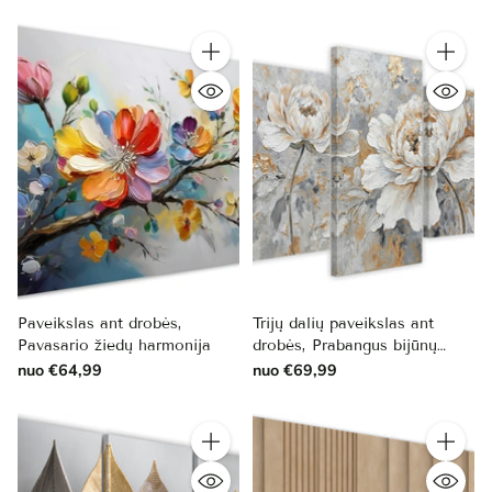
Kiekis
Kiekis
Paveikslas ant drobės,
Trijų dalių paveikslas ant
Pavasario žiedų harmonija
drobės, Prabangus bijūnų
elegancijos žavesys
nuo €64,99
nuo €69,99
Kiekis
Kiekis