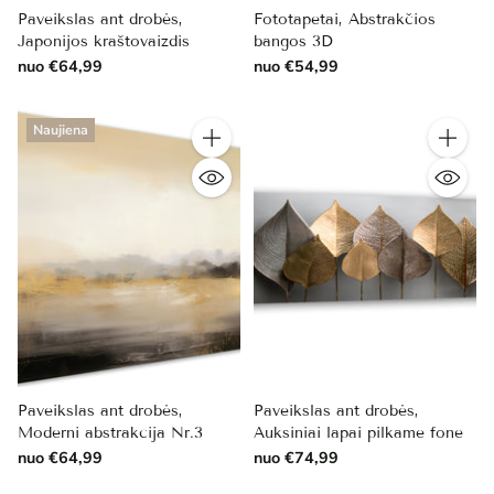
Paveikslas ant drobės,
Fototapetai, Abstrakčios
Japonijos kraštovaizdis
bangos 3D
nuo €64,99
nuo €54,99
Naujiena
Kiekis
Kiekis
Paveikslas ant drobės,
Paveikslas ant drobės,
Moderni abstrakcija Nr.3
Auksiniai lapai pilkame fone
nuo €64,99
nuo €74,99