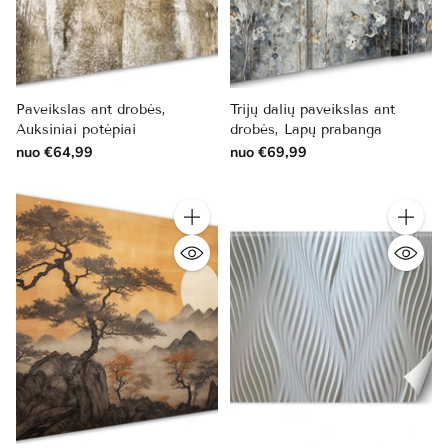
Paveikslas ant drobės,
Trijų dalių paveikslas ant
Auksiniai potėpiai
drobės, Lapų prabanga
nuo €64,99
nuo €69,99
Kiekis
Kiekis