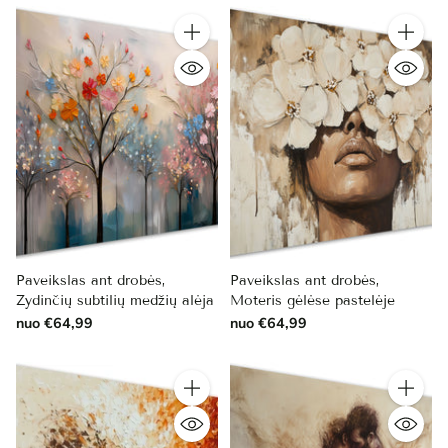
Kiekis
Kiekis
Paveikslas ant drobės,
Paveikslas ant drobės,
Žydinčių subtilių medžių alėja
Moteris gėlėse pastelėje
nuo €64,99
nuo €64,99
Kiekis
Kiekis