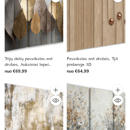
Trijų dalių paveikslas ant
Paveikslas ant drobės, Tyli
drobės, Auksiniai lapai
prabanga 3D
pilkame fone
nuo €69,99
nuo €64,99
Kiekis
Kiekis