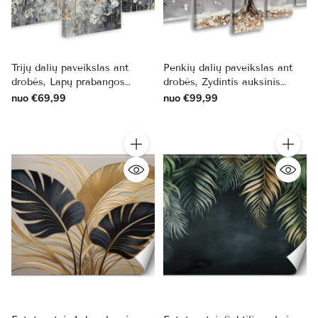
Trijų dalių paveikslas ant
Penkių dalių paveikslas ant
drobės, Lapų prabangos
drobės, Žydintis auksinis
magija
medis baltuose žieduose
nuo €69,99
nuo €99,99
Kiekis
Kiekis