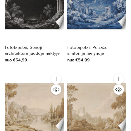
Fototapetai, Senoji
Fototapetai, Peizažo
architektūra juodoje naktyje
simfonija mėlynoje
nuo €54,99
nuo €54,99
Kiekis
Kiekis