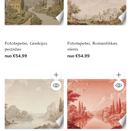
Fototapetai, Graikijos
Fototapetai, Romantiškas
peizažas
slėnis
nuo €54,99
nuo €54,99
Kiekis
Kiekis