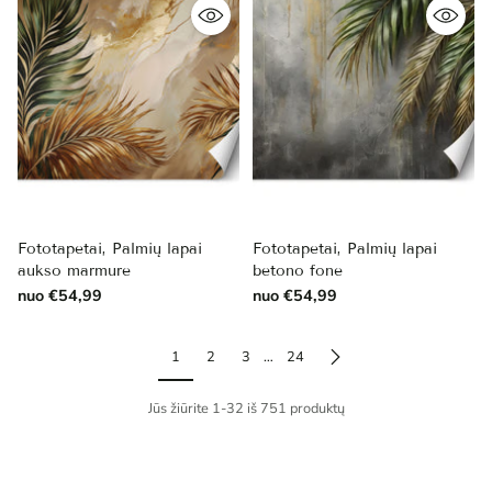
Fototapetai, Palmių lapai
Fototapetai, Palmių lapai
aukso marmure
betono fone
nuo €54,99
nuo €54,99
1
2
3
…
24
Jūs žiūrite 1-32 iš 751 produktų