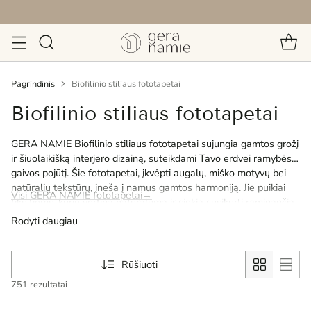
Nemokamas pristatymas Lietuvoje nuo 79.99 Eur
Pagrindinis
Biofilinio stiliaus fototapetai
Biofilinio stiliaus fototapetai
GERA NAMIE Biofilinio stiliaus fototapetai sujungia gamtos grožį
ir šiuolaikišką interjero dizainą, suteikdami Tavo erdvei ramybės ir
gaivos pojūtį. Šie fototapetai, įkvėpti augalų, miško motyvų bei
natūralių tekstūrų, įneša į namus gamtos harmoniją. Jie puikiai
Visi GERA NAMIE fototapetai→
tiks tiems, kurie vertina natūralumą ir siekia susikurti raminančią
aplinką. Biofiliniai fototapetai ne tik stilingai atrodo, bet ir sukuria
Rodyti daugiau
raminančią atmosferą, kurią galima pritaikyti bet kuriame
interjere. Atrask biofilinio stiliaus tapetus ir įkvėpk gamtos grožio
į savo namus.
Rūšiuoti
751 rezultatai