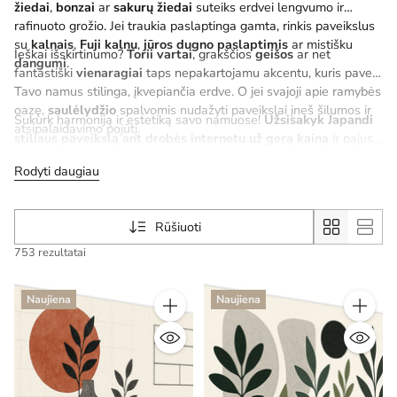
žiedai
,
bonzai
ar
sakurų žiedai
suteiks erdvei lengvumo ir
rafinuoto grožio. Jei traukia paslaptinga gamta, rinkis paveikslus
su
kalnais
,
Fuji kalnu
,
jūros dugno paslaptimis
ar mistišku
Ieškai išskirtinumo?
Torii vartai
, grakščios
geišos
ar net
dangumi
.
fantastiški
vienaragiai
taps nepakartojamu akcentu, kuris pavers
Tavo namus stilinga, įkvepiančia erdve. O jei svajoji apie ramybės
oazę,
saulėlydžio
spalvomis nudažyti paveikslai įneš šilumos ir
Sukurk harmoniją ir estetiką savo namuose!
Užsisakyk Japandi
atsipalaidavimo pojūtį.
stiliaus paveikslą ant drobės internetu už gerą kainą
ir pajusk
tikrą interjero magiją.
Rodyti daugiau
Rūšiuoti
753 rezultatai
Naujiena
Naujiena
Kiekis
Kiekis