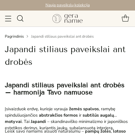
Nauja paveikslų kolekcija
Pagrindinis
Japandi stiliaus paveikslai ant drobės
Japandi stiliaus paveikslai ant
drobės
Japandi stiliaus paveikslai ant drobės
– harmonija Tavo namuose
Įsivaizduok erdvę, kurioje vyrauja
žemės spalvos
, ramybę
spinduliuojančios
abstrakčios formos
ir
subtilūs augalų
motyvai
. Tai
Japandi
– skandinaviško minimalizmo ir japoniškos
estetikos derinys, kuriantis jaukų, subalansuotą interjerą.
Leisk savo namams alsuoti natūralumu –
pampų žolės
,
lotoso