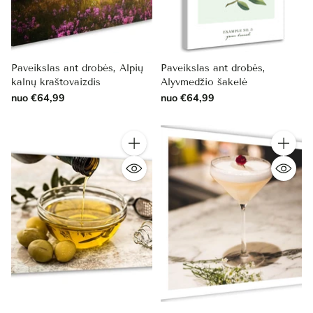
Paveikslas ant drobės, Alpių
Paveikslas ant drobės,
kalnų kraštovaizdis
Alyvmedžio šakelė
nuo €64,99
nuo €64,99
Kiekis
Kiekis