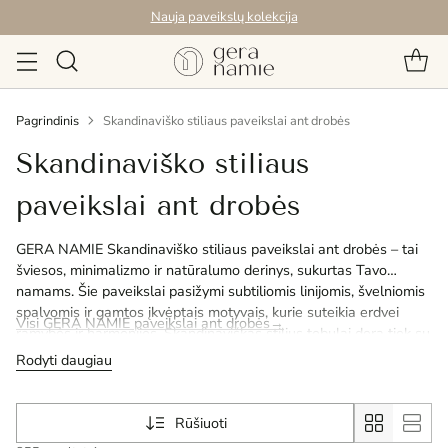
Nemokamas pristatymas Lietuvoje nuo 79.99 Eur
Pagrindinis
Skandinaviško stiliaus paveikslai ant drobės
Skandinaviško stiliaus
paveikslai ant drobės
GERA NAMIE Skandinaviško stiliaus paveikslai ant drobės – tai
šviesos, minimalizmo ir natūralumo derinys, sukurtas Tavo
namams. Šie paveikslai pasižymi subtiliomis linijomis, švelniomis
spalvomis ir gamtos įkvėptais motyvais, kurie suteikia erdvei
Visi GERA NAMIE paveikslai ant drobės→
ramybės ir harmonijos. Skandinaviškas stilius tobulai dera tiek su
moderniu, tiek su tradiciniu interjeru, įnešdamas šilumos ir
Rodyti daugiau
jaukumo pojūtį. Atrask paprastą, bet elegantišką dizainą, kuris
padės sukurti harmoningą ir estetišką namų atmosferą.
Rūšiuoti