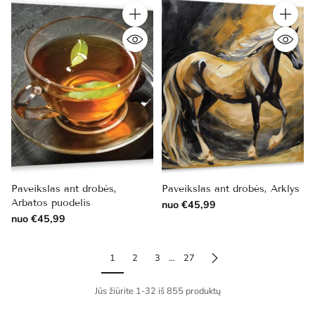
Kiekis
Kiekis
Paveikslas ant drobės,
Paveikslas ant drobės, Arklys
Arbatos puodelis
nuo €45,99
nuo €45,99
1
2
3
…
27
Jūs žiūrite 1-32 iš 855 produktų