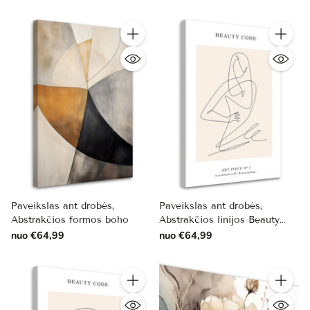
Kiekis
Kiekis
Paveikslas ant drobės,
Paveikslas ant drobės,
Abstrakčios formos boho
Abstrakčios linijos Beauty
code
nuo €64,99
nuo €64,99
Kiekis
Kiekis