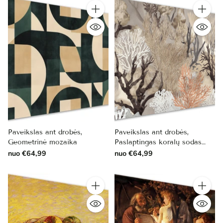
Kiekis
Kiekis
Paveikslas ant drobės,
Paveikslas ant drobės,
Geometrinė mozaika
Paslaptingas koralų sodas
pastelėje
nuo €64,99
nuo €64,99
Kiekis
Kiekis