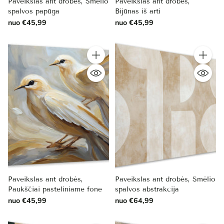
Paveikslas ant drobės, Smėlio
Paveikslas ant drobės,
spalvos papūga
Bijūnas iš arti
nuo €45,99
nuo €45,99
Kiekis
Kiekis
Paveikslas ant drobės,
Paveikslas ant drobės, Smėlio
Paukščiai pasteliniame fone
spalvos abstrakcija
nuo €45,99
nuo €64,99