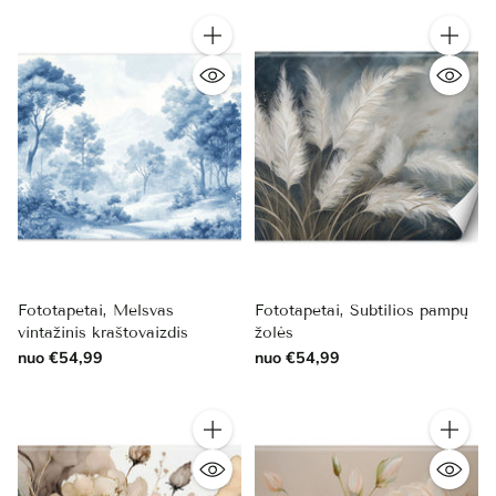
Kiekis
Kiekis
Fototapetai, Melsvas
Fototapetai, Subtilios pampų
vintažinis kraštovaizdis
žolės
nuo €54,99
nuo €54,99
Kiekis
Kiekis