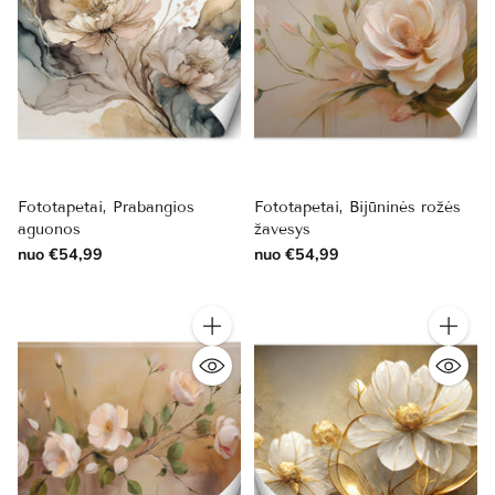
Fototapetai, Prabangios
Fototapetai, Bijūninės rožės
aguonos
žavesys
nuo €54,99
nuo €54,99
Kiekis
Kiekis