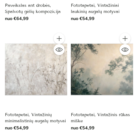
Paveikslas ant drobės,
Fototapetai, Vintažiniai
Spalvotų gėlių kompozicija
laukinių augalų motyvai
nuo €64,99
nuo €54,99
Kiekis
Kiekis
Fototapetai, Vintažinių
Fototapetai, Vintažinis rūkas
minimalistinių augalų motyvai
miške
nuo €54,99
nuo €54,99