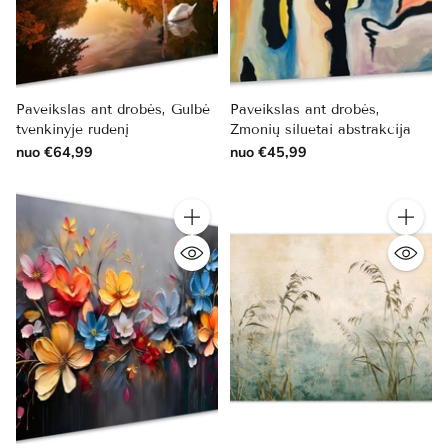
Paveikslas ant drobės, Gulbė
Paveikslas ant drobės,
tvenkinyje rudenį
Žmonių siluetai abstrakcija
nuo €64,99
nuo €45,99
Kiekis
Kiekis