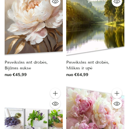
Paveikslas ant drobės,
Paveikslas ant drobės,
Bijūnas aukse
Miškas ir upė
nuo €45,99
nuo €64,99
Kiekis
Kiekis