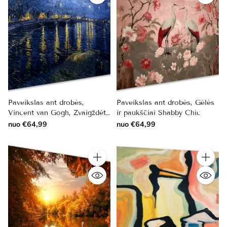
Paveikslas ant drobės,
Paveikslas ant drobės, Gėlės
Vincent van Gogh, Žvaigždėta
ir paukščiai Shabby Chic
naktis
nuo €64,99
nuo €64,99
Kiekis
Kiekis