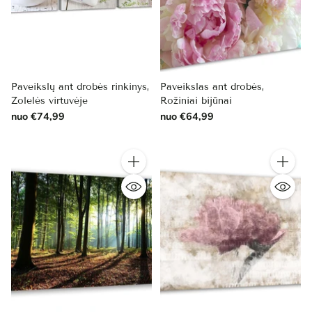
Paveikslų ant drobės rinkinys,
Paveikslas ant drobės,
Žolelės virtuvėje
Rožiniai bijūnai
nuo €74,99
nuo €64,99
Kiekis
Kiekis