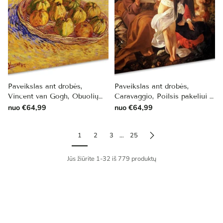
Paveikslas ant drobės,
Paveikslas ant drobės,
Vincent van Gogh, Obuolių
Caravaggio, Poilsis pakeliui į
kompozicija
Egiptą
nuo €64,99
nuo €64,99
1
2
3
…
25
Jūs žiūrite 1-32 iš 779 produktų