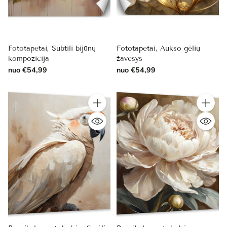
Fototapetai, Subtili bijūnų
Fototapetai, Aukso gėlių
kompozicija
žavesys
nuo €54,99
nuo €54,99
Kiekis
Kiekis