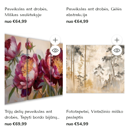
Paveikslas ant drobės,
Paveikslas ant drobės, Gėlės
Miškas saulėtekyje
abstrakcija
nuo €64,99
nuo €64,99
Kiekis
Kiekis
Trijų dalių paveikslas ant
Fototapetai, Vintažinio miško
drobės, Tapyti bordo bijūnų
paslaptis
žiedai
nuo €69,99
nuo €54,99