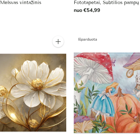
 Melsvas vintažinis
Fototapetai, Subtilios pampų
s
nuo €54,99
Išparduota
Kiekis