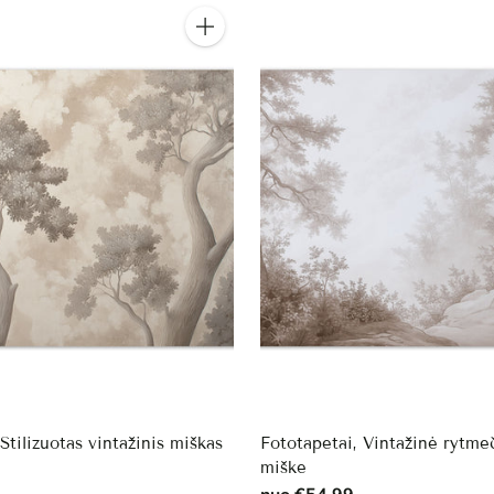
Kiekis
Stilizuotas vintažinis miškas
Fototapetai, Vintažinė rytmeč
miške