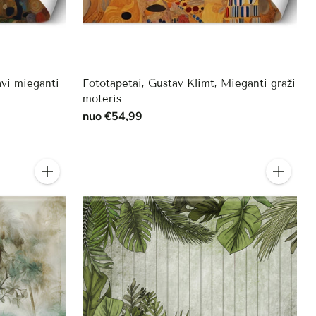
avi mieganti
Fototapetai, Gustav Klimt, Mieganti graži
moteris
nuo €54,99
Kiekis
Kiekis