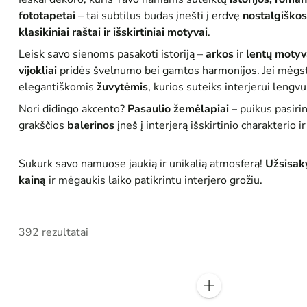
fototapetai
– tai subtilus būdas įnešti į erdvę
nostalgiškos
klasikiniai raštai ir išskirtiniai motyvai
.
Leisk savo sienoms pasakoti istoriją –
arkos
ir
lentų motyv
vijokliai
pridės švelnumo bei gamtos harmonijos. Jei mėgsti
elegantiškomis
žuvytėmis
, kurios suteiks interjerui leng
Nori didingo akcento?
Pasaulio žemėlapiai
– puikus pasiri
grakščios
balerinos
įneš į interjerą išskirtinio charakterio i
Sukurk savo namuose jaukią ir unikalią atmosferą!
Užsisaky
kainą
ir mėgaukis laiko patikrintu interjero grožiu.
392 rezultatai
Kiekis