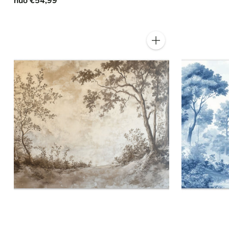
nuo €54,99
Kiekis