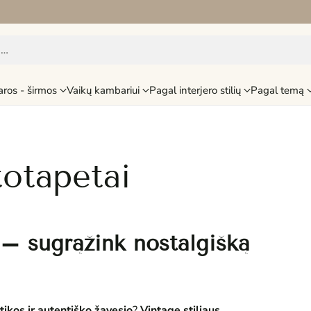
i…
aros - širmos
Vaikų kambariui
Pagal interjero stilių
Pagal temą
totapetai
 – sugrąžink nostalgišką
tikos ir autentiško žavesio
?
Vintage stiliaus