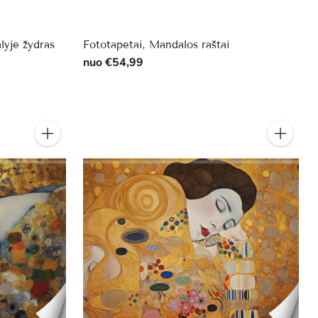
lyje žydras
Fototapetai, Mandalos raštai
nuo €54,99
Kiekis
Kiekis