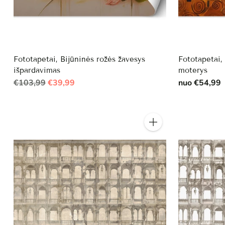
Fototapetai, Bijūninės rožės žavesys
Fototapetai,
išpardavimas
moterys
Reguliari
€103,99
€39,99
nuo €54,99
kaina
Kiekis