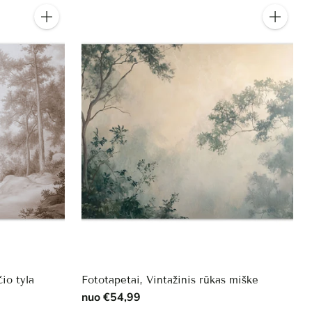
Kiekis
Kiekis
io tyla
Fototapetai, Vintažinis rūkas miške
nuo €54,99