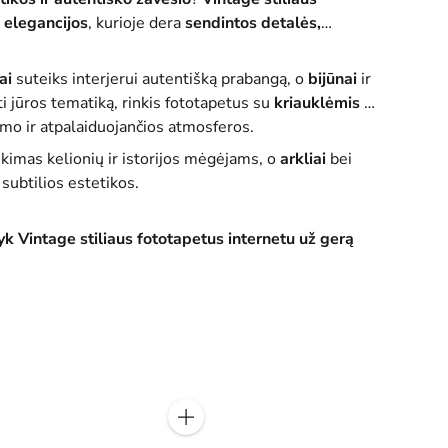
 elegancijos
, kurioje dera
sendintos detalės,
ai
suteiks interjerui autentišką prabangą, o
bijūnai
ir
 jūros tematiką, rinkis fototapetus su
kriauklėmis
ar
vumo ir atpalaiduojančios atmosferos.
nkimas kelionių ir istorijos mėgėjams, o
arkliai
bei
r subtilios estetikos.
k Vintage stiliaus fototapetus internetu už gerą
Kiekis