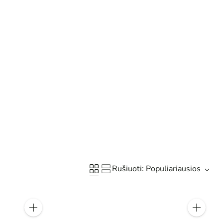
Rūšiuoti: Populiariausios
Kiekis
Kiekis