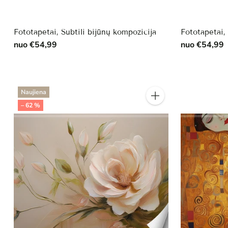
Fototapetai, Subtili bijūnų kompozicija
Fototapetai,
nuo €54,99
nuo €54,99
Naujiena
Kiekis
– 62 %