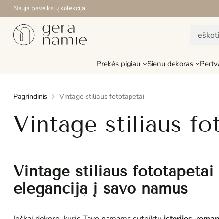
Nemokamas pristatymas Lietuvoje nuo 79.99 Eur
Ieškot
Prekės pigiau
Sienų dekoras
Pertv
Pagrindinis
Vintage stiliaus fototapetai
Vintage stiliaus fo
Vintage stiliaus fototapetai
eleganciją į savo namus
Ieškai dekoro, kuris Tavo namams suteiktų
istorijos, roman