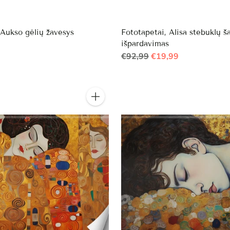
 Aukso gėlių žavesys
Fototapetai, Alisa stebuklų ša
išpardavimas
Reguliari
€92,99
€19,99
kaina
Kiekis