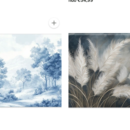
nuo €54,99
Kiekis