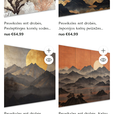
Paveikslas ant drobės,
Paveikslas ant drobės,
Paslaptingas koralų sodas
Japonijos kalnų peizažas
pastelėje
saulėlydyje
nuo €64,99
nuo €64,99
Kiekis
Kiekis
Paveikslas ant drobės,
Paveikslas ant drobės, Kalnų