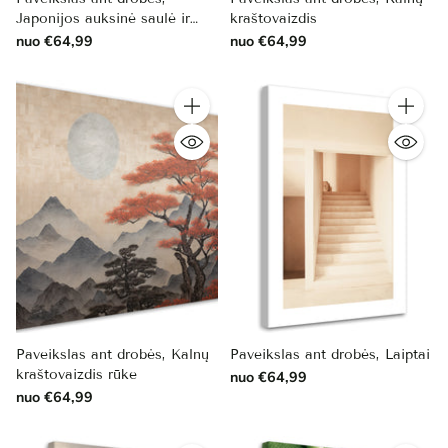
Japonijos auksinė saulė ir
kraštovaizdis
kalnai
nuo €64,99
nuo €64,99
Kiekis
Kiekis
Paveikslas ant drobės, Kalnų
Paveikslas ant drobės, Laiptai
kraštovaizdis rūke
nuo €64,99
nuo €64,99