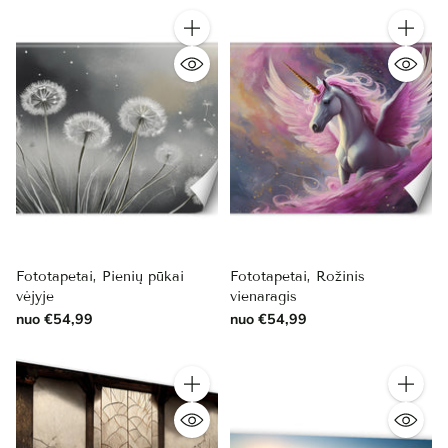
Kiekis
Kiekis
Fototapetai, Pienių pūkai
Fototapetai, Rožinis
vėjyje
vienaragis
nuo €54,99
nuo €54,99
Kiekis
Kiekis