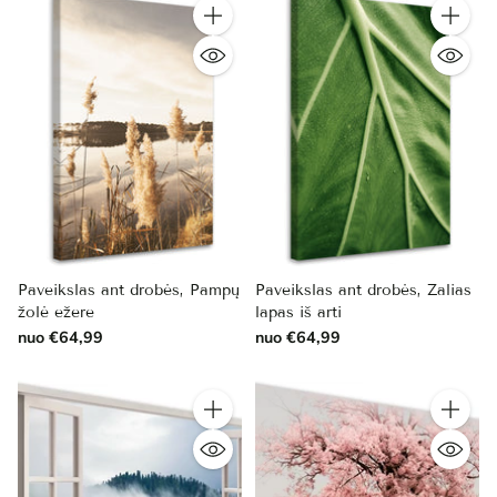
Kiekis
Kiekis
Paveikslas ant drobės, Pampų
Paveikslas ant drobės, Žalias
žolė ežere
lapas iš arti
nuo €64,99
nuo €64,99
Kiekis
Kiekis