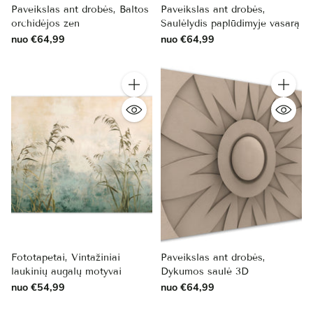
Paveikslas ant drobės, Baltos
Paveikslas ant drobės,
orchidėjos zen
Saulėlydis paplūdimyje vasarą
nuo €64,99
nuo €64,99
Kiekis
Kiekis
Fototapetai, Vintažiniai
Paveikslas ant drobės,
laukinių augalų motyvai
Dykumos saulė 3D
nuo €54,99
nuo €64,99