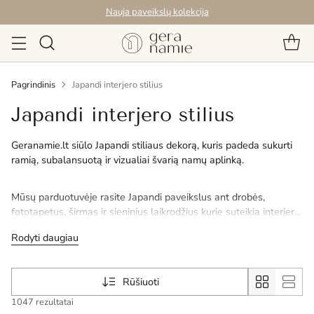
Nauja paveikslų kolekcija
Pagrindinis
Japandi interjero stilius
Japandi interjero stilius
Geranamie.lt siūlo Japandi stiliaus dekorą, kuris padeda sukurti
ramią, subalansuotą ir vizualiai švarią namų aplinką.
Mūsų parduotuvėje rasite Japandi paveikslus ant drobės,
fototapetus, širmas ir sieninius laikrodžius kurie suteikia interjerui
struktūros ir aiškią dizaino kryptį.
Rodyti daugiau
Rūšiuoti
1047 rezultatai