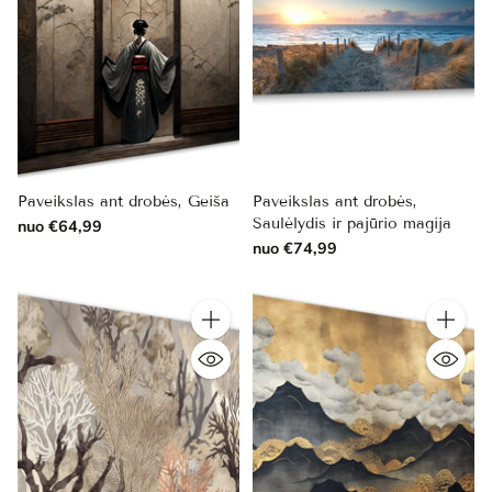
Paveikslas ant drobės, Geiša
Paveikslas ant drobės,
Saulėlydis ir pajūrio magija
nuo €64,99
nuo €74,99
Kiekis
Kiekis