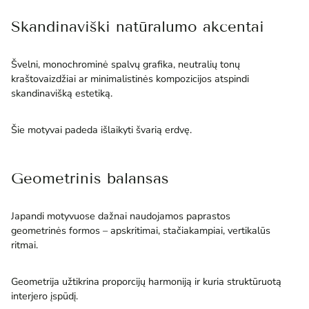
Skandinaviški natūralumo akcentai
Švelni, monochrominė spalvų grafika, neutralių tonų
kraštovaizdžiai ar minimalistinės kompozicijos atspindi
skandinavišką estetiką.
Šie motyvai padeda išlaikyti švarią erdvę.
Geometrinis balansas
Japandi motyvuose dažnai naudojamos paprastos
geometrinės formos – apskritimai, stačiakampiai, vertikalūs
ritmai.
Geometrija užtikrina proporcijų harmoniją ir kuria struktūruotą
interjero įspūdį.