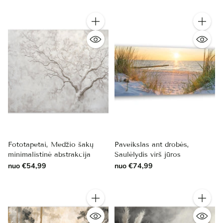
Kiekis
Kiekis
Fototapetai, Medžio šakų
Paveikslas ant drobės,
minimalistinė abstrakcija
Saulėlydis virš jūros
nuo €54,99
nuo €74,99
Kiekis
Kiekis