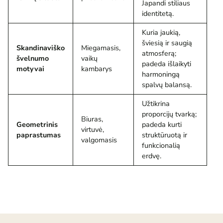
Japandi stiliaus
identitetą.
Kuria jaukią,
šviesią ir saugią
Skandinaviško
Miegamasis,
atmosferą;
švelnumo
vaikų
padeda išlaikyti
motyvai
kambarys
harmoningą
spalvų balansą.
Užtikrina
proporcijų tvarką;
Biuras,
Geometrinis
padeda kurti
virtuvė,
paprastumas
struktūruotą ir
valgomasis
funkcionalią
erdvę.