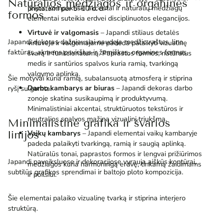
Natūralios medžiagos ir organinės
linijos, kompaktiški akcentai ir natūralių medžiagų
pristatomi per 5–10 d. d.
formos
elementai suteikia erdvei disciplinuotos elegancijos.
Virtuvė ir valgomasis
– Japandi stiliaus detalės
Japandi dekoras dažniausiai naudoja medžio raštus, lino
virtuvėje ir valgomajame padeda palaikyti vizualinę
faktūras, akmens paviršius ir žemiškas, organines formas.
švarą ir funkcionalumą. Paprastos formos, natūralus
medis ir santūrios spalvos kuria ramią, tvarkingą
valgymo aplinką.
Šie motyvai kuria ramią, subalansuotą atmosferą ir stiprina
Darbo kambarys ar biuras
– Japandi dekoras darbo
ryšį su gamta.
zonoje skatina susikaupimą ir produktyvumą.
Minimalistiniai akcentai, struktūruotos tekstūros ir
neutralios spalvos mažina vizualinį triukšmą.
Minimalistinė grafika ir švarios
linijos
Vaikų kambarys
– Japandi elementai vaikų kambaryje
padeda palaikyti tvarkingą, ramią ir saugią aplinką.
Natūralūs tonai, paprastos formos ir lengvai prižiūrimos
Japandi paveiksluose ir dekoracijose vyrauja aiškūs kontūrai,
medžiagos kuria harmoningą erdvę, tinkamą žaidimams
subtilūs grafikos sprendimai ir baltojo ploto kompozicija.
ir poilsiui.
Šie elementai palaiko vizualinę tvarką ir stiprina interjero
struktūrą.