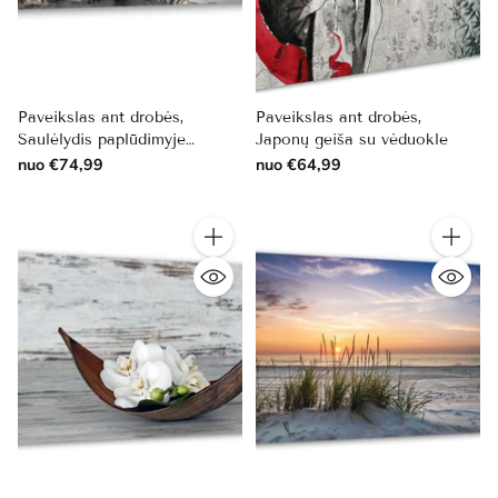
Paveikslas ant drobės,
Paveikslas ant drobės,
Saulėlydis paplūdimyje
Japonų geiša su vėduokle
vasaros vakarą
nuo €74,99
nuo €64,99
Kiekis
Kiekis