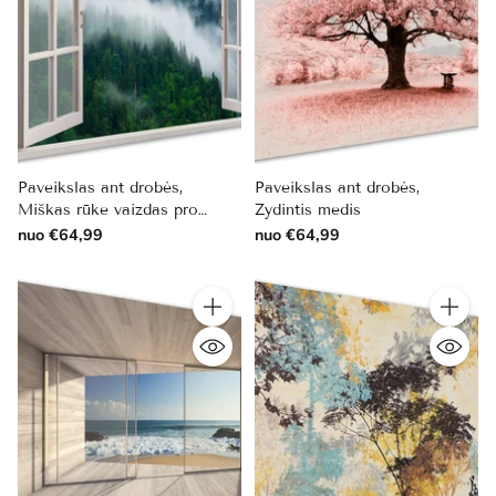
Paveikslas ant drobės,
Paveikslas ant drobės,
Miškas rūke vaizdas pro
Žydintis medis
langą
nuo €64,99
nuo €64,99
Kiekis
Kiekis