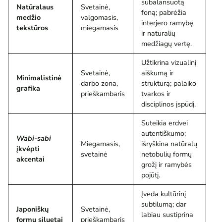
subalansuotą
Natūralaus
Svetainė,
foną; pabrėžia
medžio
valgomasis,
interjero ramybę
tekstūros
miegamasis
ir natūralių
medžiagų vertę.
Užtikrina vizualinį
Svetainė,
aiškumą ir
Minimalistinė
darbo zona,
struktūrą; palaiko
grafika
prieškambaris
tvarkos ir
disciplinos įspūdį.
Suteikia erdvei
autentiškumo;
Wabi-sabi
Miegamasis,
išryškina natūralų
įkvėpti
svetainė
netobulių formų
akcentai
grožį ir ramybės
pojūtį.
Įveda kultūrinį
subtilumą; dar
Japoniškų
Svetainė,
labiau sustiprina
formų siluetai
prieškambaris