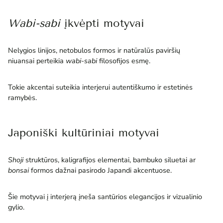
Wabi-sabi
įkvėpti motyvai
Nelygios linijos, netobulos formos ir natūralūs paviršių
niuansai perteikia
wabi-sabi
filosofijos esmę.
Tokie akcentai suteikia interjerui autentiškumo ir estetinės
ramybės.
Japoniški kultūriniai motyvai
Shoji
struktūros, kaligrafijos elementai, bambuko siluetai ar
bonsai
formos dažnai pasirodo Japandi akcentuose.
Šie motyvai į interjerą įneša santūrios elegancijos ir vizualinio
gylio.