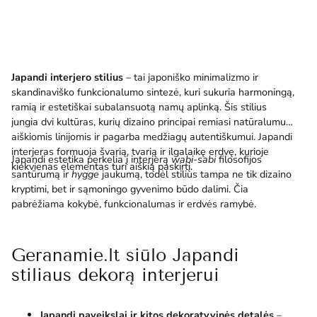
Japandi interjero stilius
– tai japoniško minimalizmo ir
skandinaviško funkcionalumo sintezė, kuri sukuria harmoningą,
ramią ir estetiškai subalansuotą namų aplinką. Šis stilius
jungia dvi kultūras, kurių dizaino principai remiasi natūralumu,
aiškiomis linijomis ir pagarba medžiagų autentiškumui. Japandi
interjeras formuoja švarią, tvarią ir ilgalaikę erdvę, kurioje
Japandi estetika perkelia į interjerą
wabi-sabi
filosofijos
kiekvienas elementas turi aiškią paskirtį.
santūrumą ir
hygge
jaukumą, todėl stilius tampa ne tik dizaino
kryptimi, bet ir sąmoningo gyvenimo būdo dalimi. Čia
pabrėžiama kokybė, funkcionalumas ir erdvės ramybė.
Geranamie.lt siūlo Japandi
stiliaus dekorą interjerui
Japandi paveikslai ir kitos dekoratyvinės detalės
–