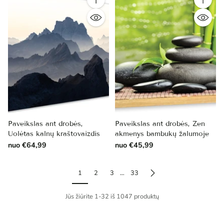
Kiekis
Kiekis
Paveikslas ant drobės,
Paveikslas ant drobės, Zen
Uolėtas kalnų kraštovaizdis
akmenys bambukų žalumoje
nuo €64,99
nuo €45,99
1
2
3
…
33
Jūs žiūrite 1-32 iš 1047 produktų