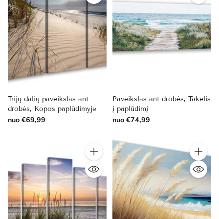
Trijų dalių paveikslas ant
Paveikslas ant drobės, Takelis
drobės, Kopos paplūdimyje
į paplūdimį
nuo €69,99
nuo €74,99
Kiekis
Kiekis