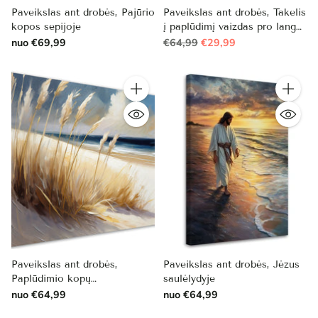
Paveikslas ant drobės, Pajūrio
Paveikslas ant drobės, Takelis
kopos sepijoje
į paplūdimį vaizdas pro langą
Reguliari
išpardavimas
nuo €69,99
€64,99
€29,99
kaina
Kiekis
Kiekis
Paveikslas ant drobės,
Paveikslas ant drobės, Jėzus
Paplūdimio kopų
saulėlydyje
kraštovaizdis
nuo €64,99
nuo €64,99