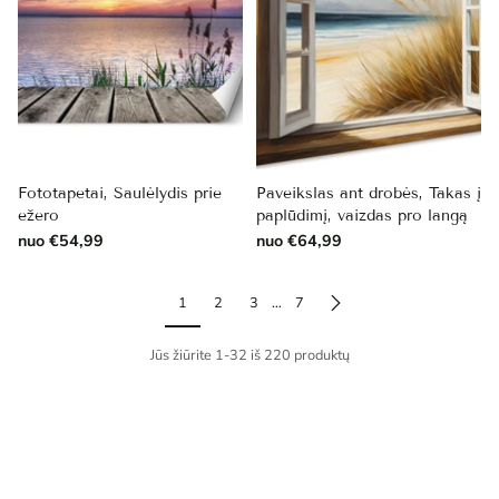
Fototapetai, Saulėlydis prie
Paveikslas ant drobės, Takas į
ežero
paplūdimį, vaizdas pro langą
nuo €54,99
nuo €64,99
1
2
3
…
7
Jūs žiūrite 1-32 iš 220 produktų