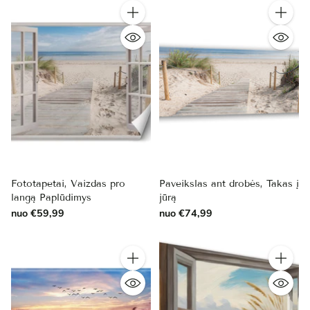
Kiekis
Kiekis
Fototapetai, Vaizdas pro
Paveikslas ant drobės, Takas į
langą Paplūdimys
jūrą
nuo €59,99
nuo €74,99
Kiekis
Kiekis