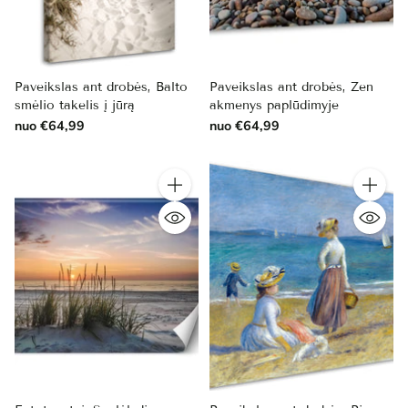
Paveikslas ant drobės, Balto
Paveikslas ant drobės, Zen
smėlio takelis į jūrą
akmenys paplūdimyje
nuo €64,99
nuo €64,99
Kiekis
Kiekis