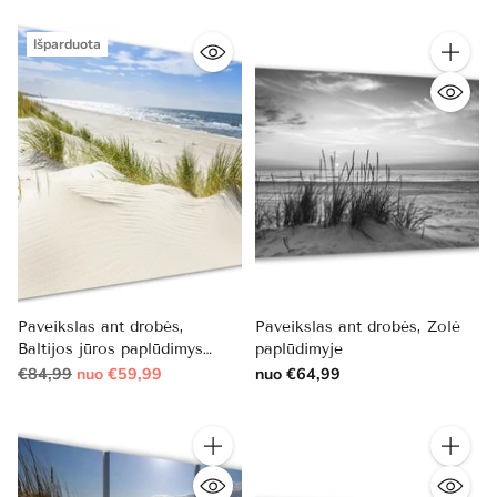
Išparduota
Kiekis
Paveikslas ant drobės,
Paveikslas ant drobės, Žolė
Baltijos jūros paplūdimys
paplūdimyje
Reguliari
išpardavimas
€84,99
nuo €59,99
nuo €64,99
kaina
Kiekis
Kiekis