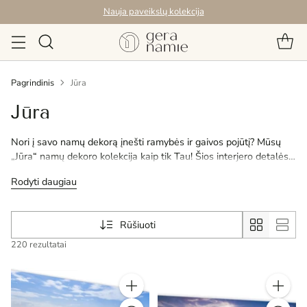
Nauja paveikslų kolekcija
Pagrindinis
Jūra
Jūra
Nori į savo namų dekorą įnešti ramybės ir gaivos pojūtį? Mūsų
„Jūra“ namų dekoro kolekcija kaip tik Tau! Šios interjero detalės,
įkvėptos jūros platybių, bangų švelnumo ir jūros gyvūnijos grožio,
Rodyti daugiau
praturtins Tavo sienų dekorą natūraliais vandens motyvais. Tai
interjero akcentai, kurie suteiks Tavo erdvei gaivumo, ramybės ir
harmonijos, puikiai tinkančios tiek moderniam, tiek klasikiniam
Rūšiuoti
interjerui. Atrask jūros įkvėptą meną ir suteik savo namams
stilingą bei raminančią atmosferą.
220 rezultatai
Kiekis
Kiekis