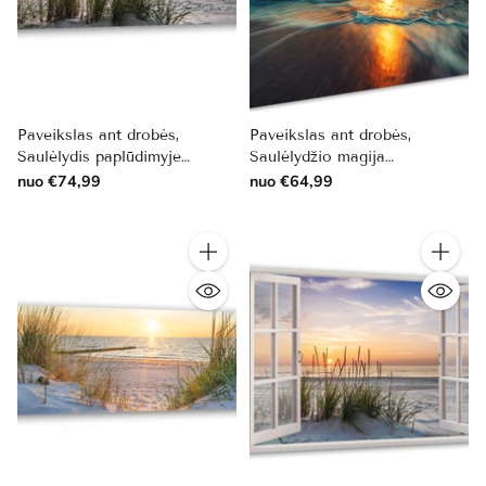
Paveikslas ant drobės,
Paveikslas ant drobės,
Saulėlydis paplūdimyje
Saulėlydžio magija
vasaros vakarą
paplūdimyje
nuo €74,99
nuo €64,99
Kiekis
Kiekis