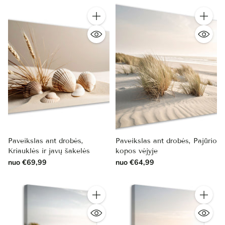
Kiekis
Kiekis
Paveikslas ant drobės,
Paveikslas ant drobės, Pajūrio
Kriauklės ir javų šakelės
kopos vėjyje
nuo €69,99
nuo €64,99
Kiekis
Kiekis