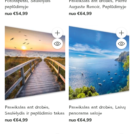
Fototapetai, Saulėlydis
Paveikslas ant drobės, Pierre
paplūdimyje
Auguste Renoir, Paplūdimyje
nuo €54,99
nuo €64,99
Kiekis
Kiekis
Paveikslas ant drobės,
Paveikslas ant drobės, Laivų
Saulėlydis ir paplūdimio takas
panorama saloje
nuo €64,99
nuo €64,99