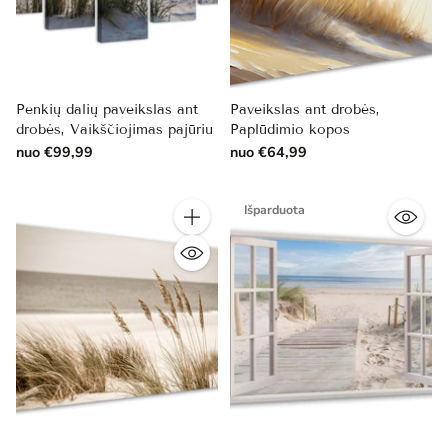
Penkių dalių paveikslas ant
Paveikslas ant drobės,
drobės, Vaikščiojimas pajūriu
Paplūdimio kopos
nuo €99,99
nuo €64,99
Išparduota
Kiekis