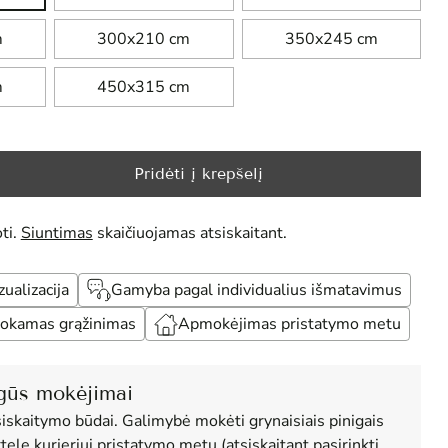
m
300x210 cm
350x245 cm
m
450x315 cm
Pridėti į krepšelį
ti.
Siuntimas
skaičiuojamas atsiskaitant.
alizacija
Gamyba pagal individualius išmatavimus
okamas grąžinimas
Apmokėjimas pristatymo metu
gūs mokėjimai
siskaitymo būdai. Galimybė mokėti grynaisiais pinigais
tele kurjeriui pristatymo metu (atsiskaitant pasirinkti