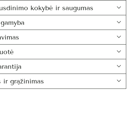
usdinimo kokybė ir saugumas
i gamyba
avimas
uotė
rantija
 ir grąžinimas