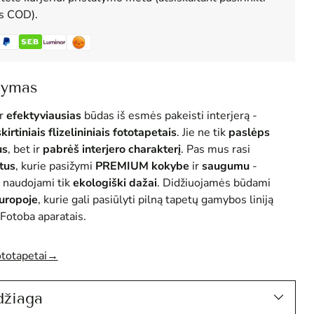
us COD).
šymas
r
efektyviausias
būdas iš esmės pakeisti interjerą -
skirtiniais flizelininiais fototapetais
. Jie ne tik
paslėps
us
, bet ir
pabrėš interjero charakterį
. Pas mus rasi
tus
, kurie pasižymi
PREMIUM
kokybe
ir
saugumu
-
 naudojami tik
ekologiški dažai
. Didžiuojamės būdami
Europoje
, kurie gali pasiūlyti pilną tapetų gamybos liniją
Fotoba aparatais.
ototapetai→
džiaga