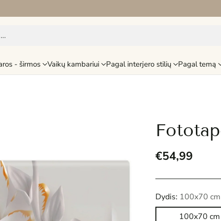
i…
aros - širmos
Vaikų kambariui
Pagal interjero stilių
Pagal temą
Fototap
€54,99
Reguliari
kaina
Dydis:
100x70 cm
100x70 cm