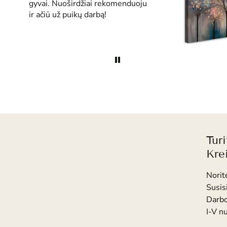
gyvai. Nuoširdžiai rekomenduoju
ir ačiū už puikų darbą!
Tur
Kre
Norit
Susis
Darbo
I-V n