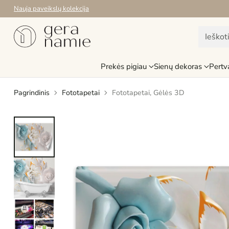
Nemokamas pristatymas Lietuvoje nuo 79.99 Eur
Ieškot
Prekės pigiau
Sienų dekoras
Pertv
Pagrindinis
Fototapetai
Fototapetai, Gėlės 3D