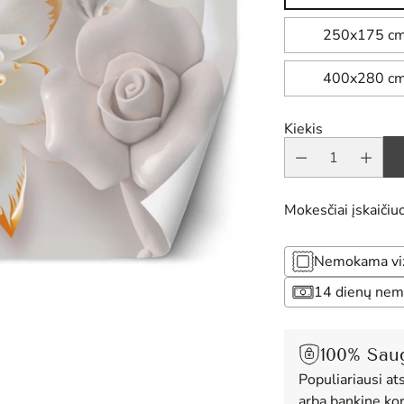
250x175 c
400x280 c
Kiekis
Mokesčiai įskaičiuo
Nemokama vizu
14 dienų nem
100% Sau
Populiariausi at
arba bankine kor