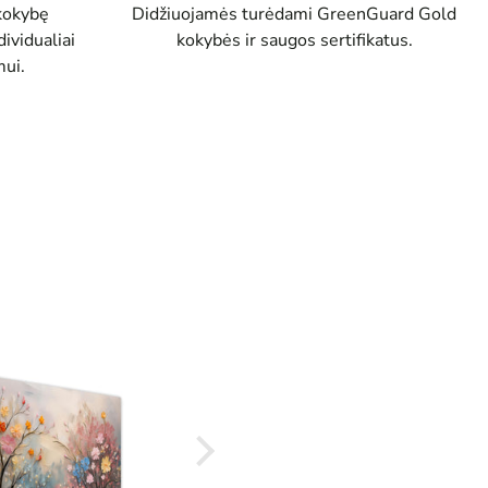
Didžiuojamės turėdami GreenGuard Gold
kokybę
kokybės ir saugos sertifikatus.
ividualiai
ui.
Audrius
Puikus 
patenkin