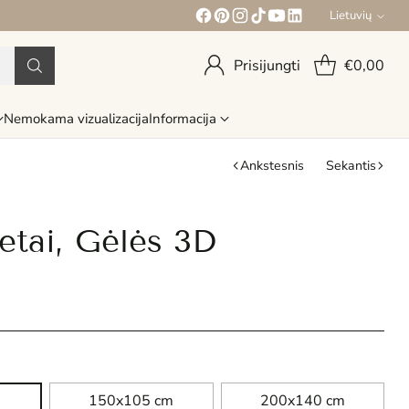
Lietuvių
Kalba
Prisijungti
€0,00
Nemokama vizualizacija
Informacija
Ankstesnis
Sekantis
etai, Gėlės 3D
150x105 cm
200x140 cm