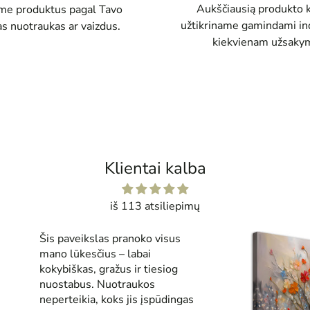
Aukščiausią produkto 
e produktus pagal Tavo
užtikriname gamindami ind
as nuotraukas ar vaizdus.
kiekvienam užsakym
Klientai kalba
iš 113 atsiliepimų
Šis paveikslas pranoko visus
mano lūkesčius – labai
kokybiškas, gražus ir tiesiog
nuostabus. Nuotraukos
neperteikia, koks jis įspūdingas