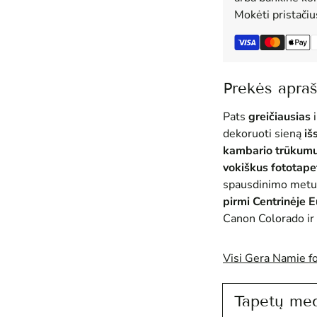
Mokėti pristači
Prekės apra
Pats
greičiausias
i
dekoruoti sieną
iš
kambario trūkum
vokiškus fototape
spausdinimo metu
pirmi Centrinėje 
Canon Colorado ir 
Visi Gera Namie f
Tapetų me