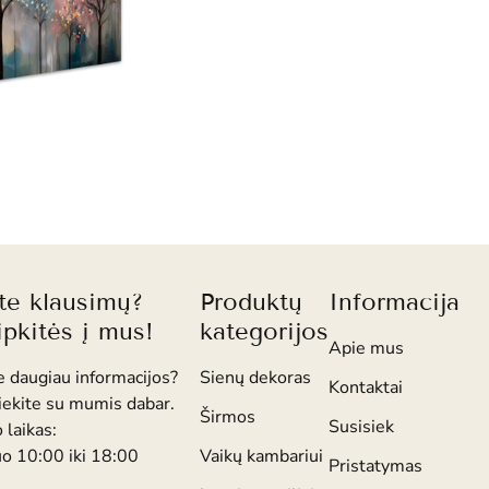
ite klausimų?
Produktų
Informacija
ipkitės į mus!
kategorijos
Apie mus
e daugiau informacijos?
Sienų dekoras
Kontaktai
iekite su mumis dabar.
Širmos
Susisiek
 laikas:
uo 10:00 iki 18:00
Vaikų kambariui
Pristatymas