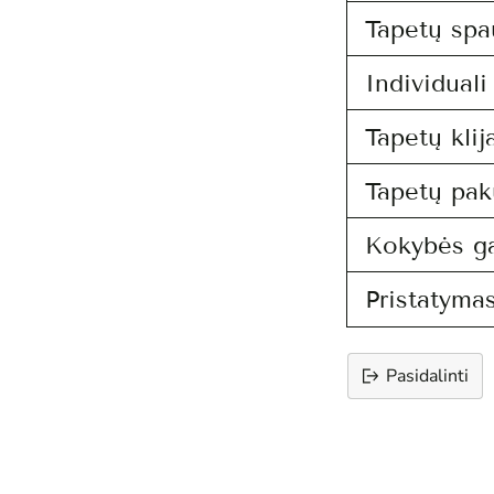
Tapetų spa
Individual
Tapetų klij
Tapetų pak
Kokybės ga
Pristatymas
Pasidalinti
Prekės
įtraukimas
į
krepšelį