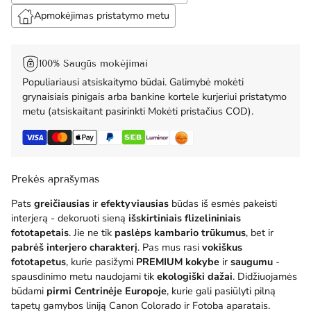
Apmokėjimas pristatymo metu
100% Saugūs mokėjimai
Populiariausi atsiskaitymo būdai. Galimybė mokėti
grynaisiais pinigais arba bankine kortele kurjeriui pristatymo
metu (atsiskaitant pasirinkti Mokėti pristačius COD).
Prekės aprašymas
Pats
greičiausias
ir
efektyviausias
būdas iš esmės pakeisti
interjerą - dekoruoti sieną
išskirtiniais flizelininiais
fototapetais
. Jie ne tik
paslėps kambario trūkumus
, bet ir
pabrėš interjero charakterį
. Pas mus rasi
vokiškus
fototapetus
, kurie pasižymi
PREMIUM
kokybe
ir
saugumu
-
spausdinimo metu naudojami tik
ekologiški dažai
. Didžiuojamės
būdami
pirmi Centrinėje Europoje
, kurie gali pasiūlyti pilną
tapetų gamybos liniją Canon Colorado ir Fotoba aparatais.