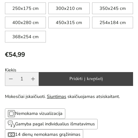
250x175 cm
300x210 cm
350x245 cm
400x280 cm
450x315 cm
254x184 cm
368x254 cm
€54,99
Reguliari
kaina
Kiekis
Pridėti į krepšelį
Mokesčiai įskaičiuoti.
Siuntimas
skaičiuojamas atsiskaitant.
Nemokama vizualizacija
Gamyba pagal individualius išmatavimus
14 dienų nemokamas grąžinimas