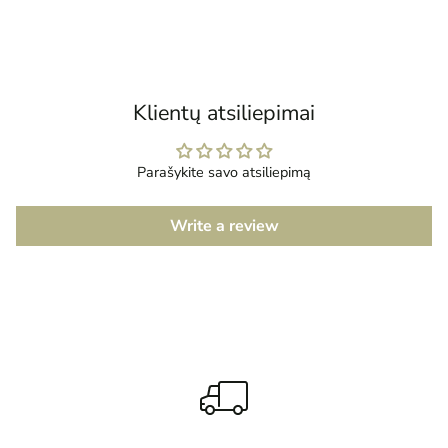
Prekės
įtraukimas
į
krepšelį
Klientų atsiliepimai
Parašykite savo atsiliepimą
Write a review