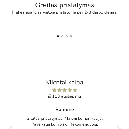
Greitas pristatymas
Prekes esančias vietoje pristatome per 2-3 darbo dienas.
Klientai kalba
iš 113 atsiliepimų
Ramunė
Ta
reitas pristatymas. Maloni komunikacija.
Jau seniai norėj
Paveikslai kokybiški. Rekomenduoju.
Džiaugiuosi, kad atr