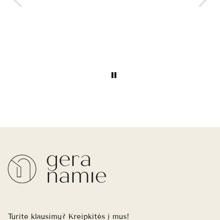
labai patenkinta, ačiū
Sėkmė
Turite klausimų? Kreipkitės į mus!