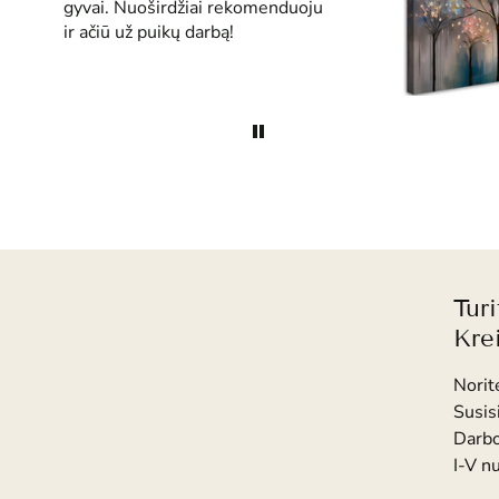
gyvai. Nuoširdžiai rekomenduoju
ir ačiū už puikų darbą!
Tur
Kre
Norit
Susis
Darbo
I-V n