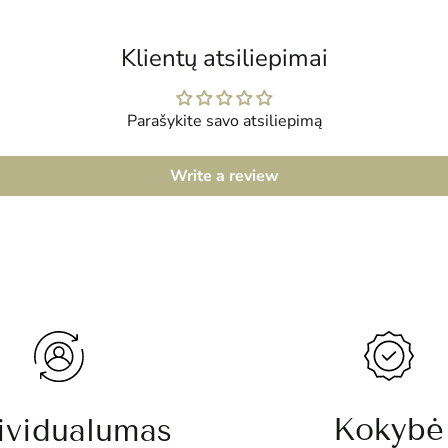
Klientų atsiliepimai
Parašykite savo atsiliepimą
Write a review
Kokybė
ividualumas