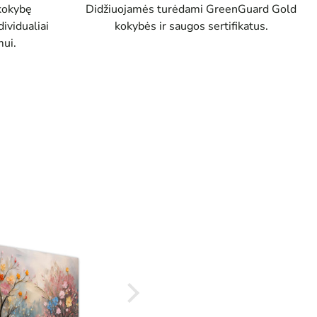
Didžiuojamės turėdami GreenGuard Gold
kokybę
kokybės ir saugos sertifikatus.
ividualiai
ui.
Audrius
Puikus 
patenkin