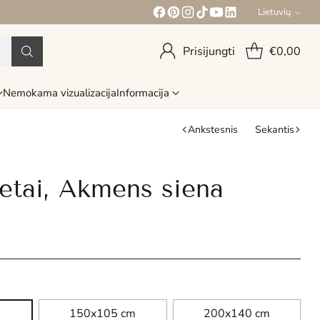
Lietuvių
Kalba
Prisijungti
€0,00
Nemokama vizualizacija
Informacija
Ankstesnis
Sekantis
etai, Akmens siena
150x105 cm
200x140 cm