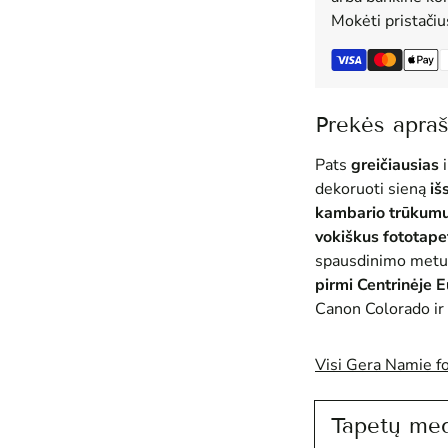
Mokėti pristači
Prekės apra
Pats
greičiausias
i
dekoruoti sieną
iš
kambario trūkum
vokiškus fototape
spausdinimo metu
pirmi Centrinėje 
Canon Colorado ir 
Visi Gera Namie f
Tapetų me