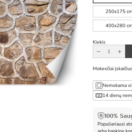
250x175 c
400x280 c
Kiekis
Mokesčiai įskaičiuo
Nemokama vizu
14 dienų nem
100% Sau
Populiariausi at
arba bankine kor