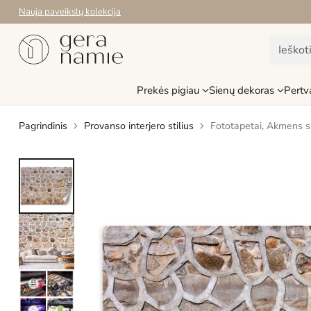
Nauja paveikslų kolekcija
Ieškot
Prekės pigiau
Sienų dekoras
Pertv
Pagrindinis
Provanso interjero stilius
Fototapetai, Akmens s