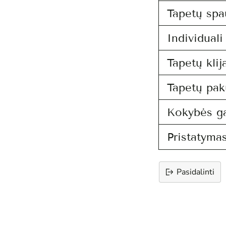
Tapetų spa
Individual
Tapetų klij
Tapetų pak
Kokybės ga
Pristatymas
Pasidalinti
Prekės
įtraukimas
į
krepšelį