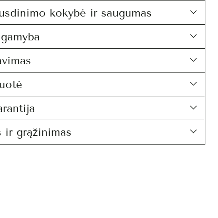
usdinimo kokybė ir saugumas
i gamyba
avimas
uotė
rantija
 ir grąžinimas