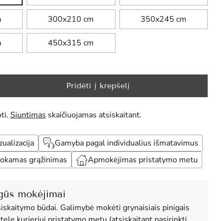
m
300x210 cm
350x245 cm
m
450x315 cm
Pridėti į krepšelį
ti.
Siuntimas
skaičiuojamas atsiskaitant.
alizacija
Gamyba pagal individualius išmatavimus
okamas grąžinimas
Apmokėjimas pristatymo metu
gūs mokėjimai
siskaitymo būdai. Galimybė mokėti grynaisiais pinigais
tele kurjeriui pristatymo metu (atsiskaitant pasirinkti