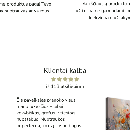
Aukščiausią produkto 
e produktus pagal Tavo
užtikriname gamindami ind
as nuotraukas ar vaizdus.
kiekvienam užsakym
Klientai kalba
iš 113 atsiliepimų
Šis paveikslas pranoko visus
mano lūkesčius – labai
kokybiškas, gražus ir tiesiog
nuostabus. Nuotraukos
neperteikia, koks jis įspūdingas