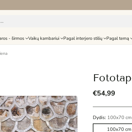
i…
aros - širmos
Vaikų kambariui
Pagal interjero stilių
Pagal temą
iena
Fototap
€54,99
Reguliari
kaina
Dydis:
100x70 cm
100x70 cm