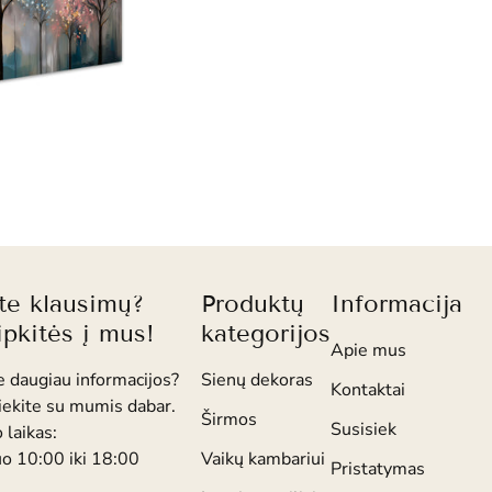
ite klausimų?
Produktų
Informacija
ipkitės į mus!
kategorijos
Apie mus
e daugiau informacijos?
Sienų dekoras
Kontaktai
iekite su mumis dabar.
Širmos
Susisiek
 laikas:
uo 10:00 iki 18:00
Vaikų kambariui
Pristatymas