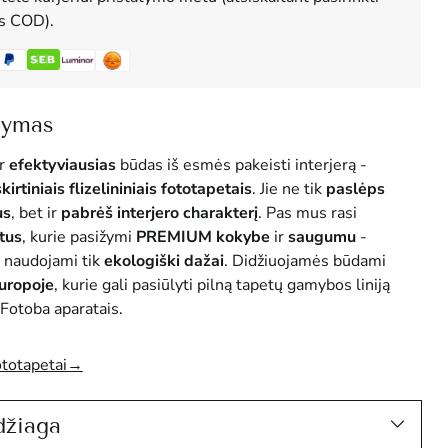
us COD).
šymas
r
efektyviausias
būdas iš esmės pakeisti interjerą -
skirtiniais flizelininiais fototapetais
. Jie ne tik
paslėps
us
, bet ir
pabrėš interjero charakterį
. Pas mus rasi
tus
, kurie pasižymi
PREMIUM
kokybe
ir
saugumu
-
 naudojami tik
ekologiški dažai
. Didžiuojamės būdami
Europoje
, kurie gali pasiūlyti pilną tapetų gamybos liniją
Fotoba aparatais.
ototapetai→
džiaga