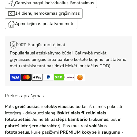
Gamyba pagal individualius išmatavimus
14 dienų nemokamas grąžinimas
Apmokėjimas pristatymo metu
100% Saugūs mokėjimai
Populiariausi atsiskaitymo būdai. Galimybė mokėti
grynaisiais pinigais arba bankine kortele kurjeriui pristatymo
metu (atsiskaitant pasirinkti Mokėti pristačius COD).
Prekės aprašymas
Pats
greičiausias
ir
efektyviausias
būdas iš esmės pakeisti
interjerą - dekoruoti sieną
išskirtiniais flizelininiais
fototapetais
. Jie ne tik
paslėps kambario trūkumus
, bet ir
pabrėš interjero charakterį
. Pas mus rasi
vokiškus
fototapetus
, kurie pasižymi
PREMIUM
kokybe
ir
saugumu
-