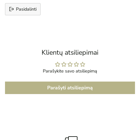
Pasidalinti
Prekės
įtraukimas
į
krepšelį
Klientų atsiliepimai
Parašykite savo atsiliepimą
Parašyti atsiliepimą