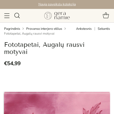
Nauja paveikslų kolekcija
Pagrindinis
Provanso interjero stilius
Ankstesnis
Sekantis
Fototapetai, Augalų rausvi motyvai
Fototapetai, Augalų rausvi
motyvai
€54,99
Reguliari
kaina