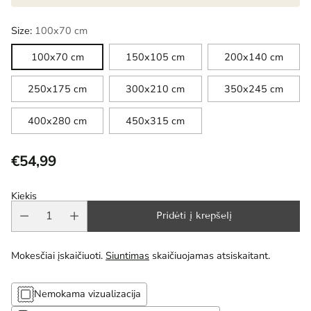
Size:
100x70 cm
100x70 cm
150x105 cm
200x140 cm
250x175 cm
300x210 cm
350x245 cm
400x280 cm
450x315 cm
€54,99
Reguliari
kaina
Kiekis
Pridėti į krepšelį
Mokesčiai įskaičiuoti.
Siuntimas
skaičiuojamas atsiskaitant.
Nemokama vizualizacija