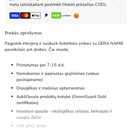
metu (atsiskaitant pasirinkti Mokėti pristačius COD).
Prekės aprašymas
Pagyvink interjerą ir susikurk išskirtines erdves su GERA NAMIE
paveikslais ant drobės. Čia visada:
Pristatymas per 7-15 d.d.
Nemokamas ir paprastas grąžinimas (viskuo
pasirūpiname)
Draugiškas ir malonus aptarnavimas
Aukščiausia produktų kokybė (GreenGuard Gold
sertifikatas)
Inovatyvi spauda - ekologiškas rašalas, bekvapiai ir
saugūs dažai
240 g/m2 drobė