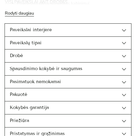
VISI PAVEIKSLAI ANT DROBĖS
Paveikslas pilnai paruoštas kabinimui
Rodyti daugiau
Paveikslai interjere
Paveikslų tipai
Drobė
Spausdinimo kokybė ir saugumas
Pasimatuok nemokamai
Pakuotė
Kokybės garantija
Priežiūra
Pristatymas ir grąžinimas