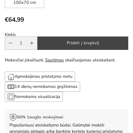
100x70 cm
€64,99
Reguliari
kaina
Kiekis
Pridėti į krepšelį
Mokesčiai įskaičiuoti.
Siuntimas
skaičiuojamas atsiskaitant.
Apmokėjimas pristatymo metu
14 dienų nemokamas grąžinimas
Nemokama vizualizacija
100% Saugūs mokėjimai
Populiariausi atsiskaitymo būdai. Galimybė mokėti
grynaisiais pinigais arba bankine kortele kurjeriui pristatymo