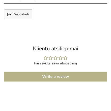
Pasidalinti
Prekės
įtraukimas
į
krepšelį
Klientų atsiliepimai
Parašykite savo atsiliepimą
Write a review