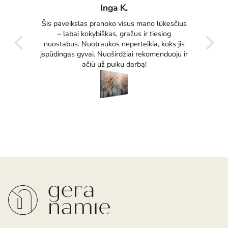
Inga K.
tas
Šis paveikslas pranoko visus mano lūkesčius
Pu
ko
– labai kokybiškas, gražus ir tiesiog
tikrai
nuostabus. Nuotraukos neperteikia, koks jis
įspūdingas gyvai. Nuoširdžiai rekomenduoju ir
ačiū už puikų darbą!