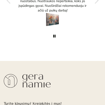
tikrai
nuostabus. Nuotraukos neperteikia, koks jis
įspūdingas gyvai. Nuoširdžiai rekomenduoju ir
ačiū už puikų darbą!
Turite klausimų? Kreipkitės į mus!