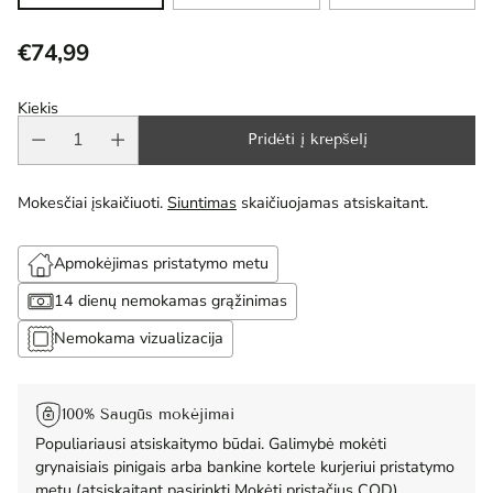
€74,99
Reguliari
kaina
Kiekis
Pridėti į krepšelį
Mokesčiai įskaičiuoti.
Siuntimas
skaičiuojamas atsiskaitant.
Apmokėjimas pristatymo metu
14 dienų nemokamas grąžinimas
Nemokama vizualizacija
100% Saugūs mokėjimai
Populiariausi atsiskaitymo būdai. Galimybė mokėti
grynaisiais pinigais arba bankine kortele kurjeriui pristatymo
metu (atsiskaitant pasirinkti Mokėti pristačius COD).