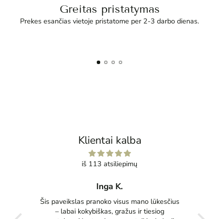
Greitas pristatymas
Prekes esančias vietoje pristatome per 2-3 darbo dienas.
Klientai kalba
iš 113 atsiliepimų
Inga K.
tas
Šis paveikslas pranoko visus mano lūkesčius
Pu
ko
– labai kokybiškas, gražus ir tiesiog