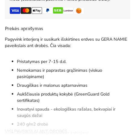
Prekės aprašymas
Pagyvink interjerą ir susikurk išskirtines erdves su GERA NAMIE
paveikslais ant drobės. Čia visada:
Pristatymas per 7-15 d.d.
Nemokamas ir paprastas grąžinimas (viskuo
pasirūpiname)
Draugiškas ir malonus aptarnavimas
Aukščiausia produktų kokybė (GreenGuard Gold
sertifikatas)
Inovatyvi spauda - ekologiškas rašalas, bekvapiai ir
saugūs dažai
240 g/m2 drobė
VISI PAVEIKSLAI ANT DROBĖS
Paveikslas pilnai paruoštas kabinimui