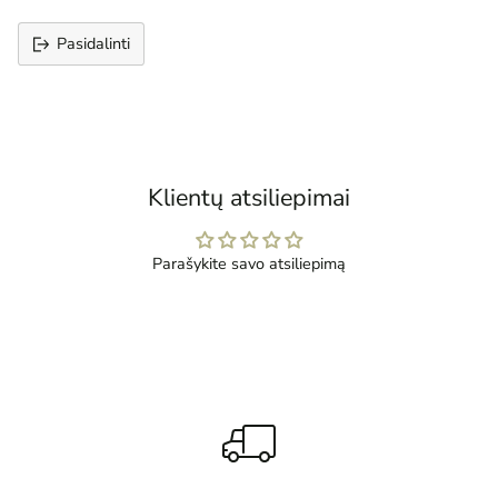
Pasidalinti
Prekės
įtraukimas
į
krepšelį
Klientų atsiliepimai
Parašykite savo atsiliepimą