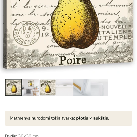
Matmenys nurodomi tokia tvarka:
plotis × aukštis
.
Dydis:
30x30 cm