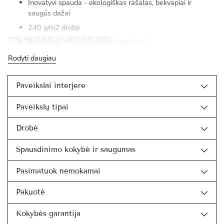
Inovatyvi spauda - ekologiškas rašalas, bekvapiai ir
saugūs dažai
240 g/m2 drobė
VISI PAVEIKSLAI ANT DROBĖS
Paveikslas pilnai paruoštas kabinimui
Rodyti daugiau
Paveikslai interjere
Paveikslų tipai
Drobė
Spausdinimo kokybė ir saugumas
Pasimatuok nemokamai
Pakuotė
Kokybės garantija