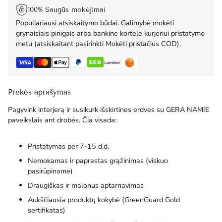
100% Saugūs mokėjimai
Populiariausi atsiskaitymo būdai. Galimybė mokėti
grynaisiais pinigais arba bankine kortele kurjeriui pristatymo
metu (atsiskaitant pasirinkti Mokėti pristačius COD).
Prekės aprašymas
Pagyvink interjerą ir susikurk išskirtines erdves su GERA NAMIE
paveikslais ant drobės. Čia visada:
Pristatymas per 7-15 d.d.
Nemokamas ir paprastas grąžinimas (viskuo
pasirūpiname)
Draugiškas ir malonus aptarnavimas
Aukščiausia produktų kokybė (GreenGuard Gold
sertifikatas)