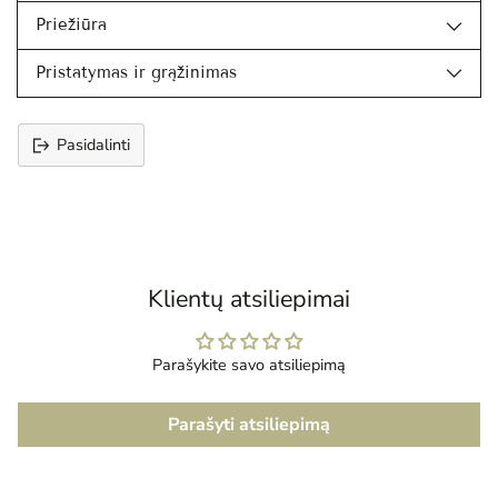
Priežiūra
Pristatymas ir grąžinimas
Pasidalinti
Prekės
įtraukimas
į
krepšelį
Klientų atsiliepimai
Parašykite savo atsiliepimą
Parašyti atsiliepimą