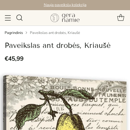
Nauja paveikslų kolekcija
Pagrindinis
Paveikslas ant drobės, Kriaušė
Paveikslas ant drobės, Kriaušė
€45,99
Reguliari
kaina