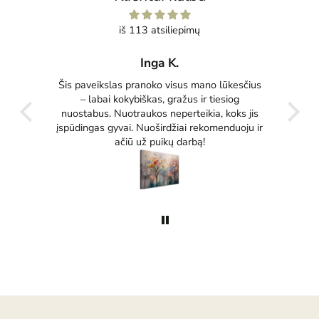
iš 113 atsiliepimų
Inga K.
tas
Šis paveikslas pranoko visus mano lūkesčius
Pu
ko
– labai kokybiškas, gražus ir tiesiog
tikrai
nuostabus. Nuotraukos neperteikia, koks jis
įspūdingas gyvai. Nuoširdžiai rekomenduoju ir
ačiū už puikų darbą!