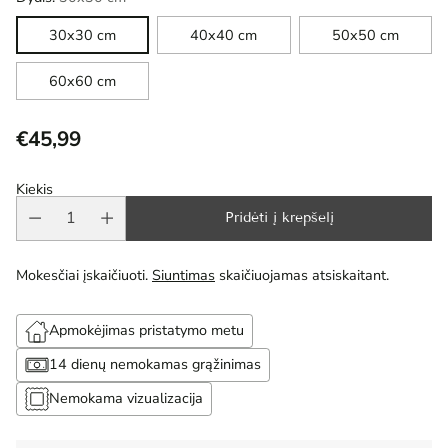
30x30 cm
40x40 cm
50x50 cm
60x60 cm
€45,99
Reguliari
kaina
Kiekis
Pridėti į krepšelį
Mokesčiai įskaičiuoti.
Siuntimas
skaičiuojamas atsiskaitant.
Apmokėjimas pristatymo metu
14 dienų nemokamas grąžinimas
Nemokama vizualizacija