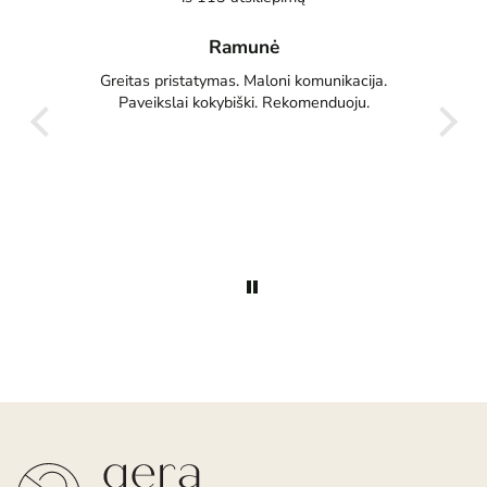
Ramunė
čiū
Greitas pristatymas. Maloni komunikacija.
Paveikslai kokybiški. Rekomenduoju.
Džiau
labai