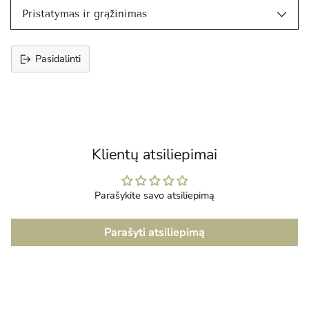
Pristatymas ir grąžinimas
Pasidalinti
Prekės
įtraukimas
į
krepšelį
Klientų atsiliepimai
Parašykite savo atsiliepimą
Parašyti atsiliepimą