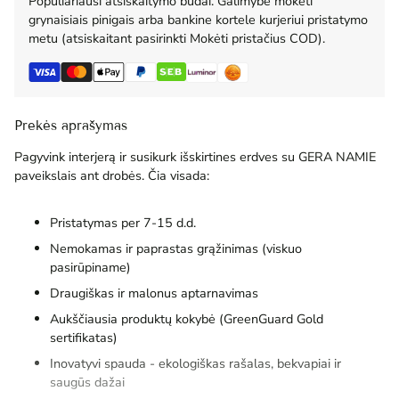
Populiariausi atsiskaitymo būdai. Galimybė mokėti
grynaisiais pinigais arba bankine kortele kurjeriui pristatymo
metu (atsiskaitant pasirinkti Mokėti pristačius COD).
Prekės aprašymas
Pagyvink interjerą ir susikurk išskirtines erdves su GERA NAMIE
paveikslais ant drobės. Čia visada:
Pristatymas per 7-15 d.d.
Nemokamas ir paprastas grąžinimas (viskuo
pasirūpiname)
Draugiškas ir malonus aptarnavimas
Aukščiausia produktų kokybė (GreenGuard Gold
sertifikatas)
Inovatyvi spauda - ekologiškas rašalas, bekvapiai ir
saugūs dažai