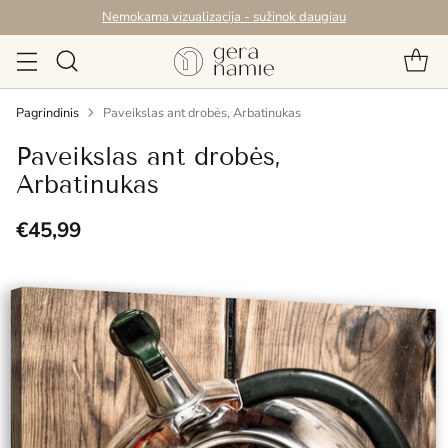
Nemokama vizualizacija - sužinok daugiau
Pagrindinis
Paveikslas ant drobės, Arbatinukas
Paveikslas ant drobės,
Arbatinukas
€45,99
Reguliari
kaina