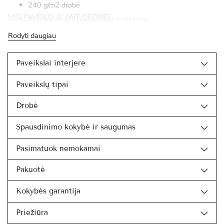
240 g/m2 drobė
VISI PAVEIKSLAI ANT DROBĖS
Paveikslas pilnai paruoštas kabinimui
Rodyti daugiau
Paveikslai interjere
Paveikslų tipai
Drobė
Spausdinimo kokybė ir saugumas
Pasimatuok nemokamai
Pakuotė
Kokybės garantija
Priežiūra