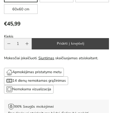
60x60 cm
€45,99
Reguliari
kaina
Kiekis
Pridėti į krepšelį
Mokesčiai įskaičiuoti.
Siuntimas
skaičiuojamas atsiskaitant.
Apmokėjimas pristatymo metu
14 dienų nemokamas grąžinimas
Nemokama vizualizacija
100% Saugūs mokėjimai