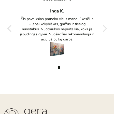
Inga K.
tas
Šis paveikslas pranoko visus mano lūkesčius
Pu
ko
– labai kokybiškas, gražus ir tiesiog
tikrai
nuostabus. Nuotraukos neperteikia, koks jis
įspūdingas gyvai. Nuoširdžiai rekomenduoju ir
ačiū už puikų darbą!