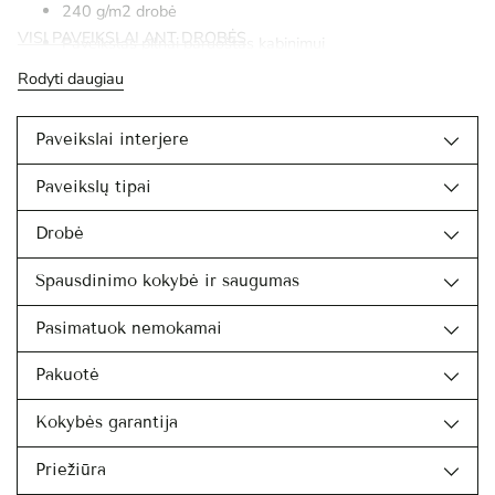
240 g/m2 drobė
VISI PAVEIKSLAI ANT DROBĖS
Paveikslas pilnai paruoštas kabinimui
Rodyti daugiau
Paveikslai interjere
Paveikslų tipai
Drobė
Spausdinimo kokybė ir saugumas
Pasimatuok nemokamai
Pakuotė
Kokybės garantija
Priežiūra