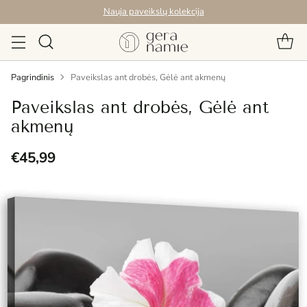
Nauja paveikslų kolekcija
Pagrindinis
Paveikslas ant drobės, Gėlė ant akmenų
Paveikslas ant drobės, Gėlė ant
akmenų
€45,99
Reguliari
kaina