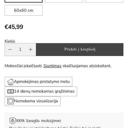
60x60 cm
€45,99
Reguliari
kaina
Kiekis
Pridėti į krepšelį
Mokesčiai įskaičiuoti.
Siuntimas
skaičiuojamas atsiskaitant.
Apmokėjimas pristatymo metu
14 dienų nemokamas grąžinimas
Nemokama vizualizacija
100% Saugūs mokėjimai