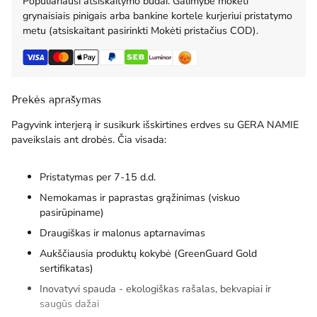
Populiariausi atsiskaitymo būdai. Galimybė mokėti
grynaisiais pinigais arba bankine kortele kurjeriui pristatymo
metu (atsiskaitant pasirinkti Mokėti pristačius COD).
Prekės aprašymas
Pagyvink interjerą ir susikurk išskirtines erdves su GERA NAMIE
paveikslais ant drobės. Čia visada:
Pristatymas per 7-15 d.d.
Nemokamas ir paprastas grąžinimas (viskuo
pasirūpiname)
Draugiškas ir malonus aptarnavimas
Aukščiausia produktų kokybė (GreenGuard Gold
sertifikatas)
Inovatyvi spauda - ekologiškas rašalas, bekvapiai ir
saugūs dažai