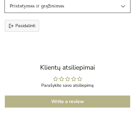
Pristatymas ir grąžinimas
Pasidalinti
Prekės
įtraukimas
į
krepšelį
Klientų atsiliepimai
Parašykite savo atsiliepimą
Write a review