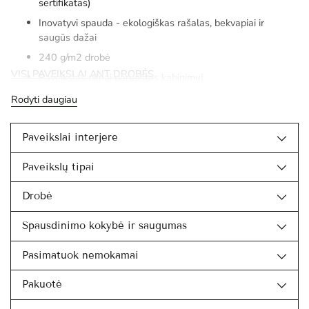
sertifikatas)
Inovatyvi spauda - ekologiškas rašalas, bekvapiai ir
saugūs dažai
240 g/m2 drobė
VISI PAVEIKSLAI ANT DROBĖS
Paveikslas pilnai paruoštas kabinimui
Rodyti daugiau
Paveikslai interjere
Paveikslų tipai
Drobė
Spausdinimo kokybė ir saugumas
Pasimatuok nemokamai
Pakuotė