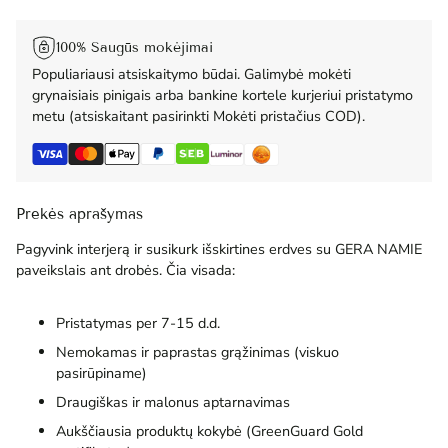
100% Saugūs mokėjimai
Populiariausi atsiskaitymo būdai. Galimybė mokėti
grynaisiais pinigais arba bankine kortele kurjeriui pristatymo
metu (atsiskaitant pasirinkti Mokėti pristačius COD).
Prekės aprašymas
Pagyvink interjerą ir susikurk išskirtines erdves su GERA NAMIE
paveikslais ant drobės. Čia visada:
Pristatymas per 7-15 d.d.
Nemokamas ir paprastas grąžinimas (viskuo
pasirūpiname)
Draugiškas ir malonus aptarnavimas
Aukščiausia produktų kokybė (GreenGuard Gold