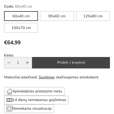
Dydis:
60x40 cm
60x40 cm
90x60 cm
120x80 cm
100x70 cm
€64,99
Reguliari
kaina
Kiekis
Pridėti į krepšelį
Mokesčiai įskaičiuoti.
Siuntimas
skaičiuojamas atsiskaitant.
Apmokėjimas pristatymo metu
14 dienų nemokamas grąžinimas
Nemokama vizualizacija