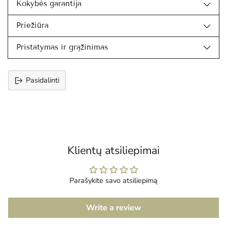
Kokybės garantija
Priežiūra
Pristatymas ir grąžinimas
Pasidalinti
Prekės
įtraukimas
į
krepšelį
Klientų atsiliepimai
Parašykite savo atsiliepimą
Write a review