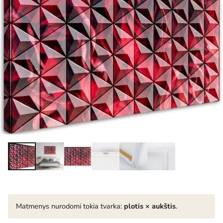
Matmenys nurodomi tokia tvarka:
plotis × aukštis
.