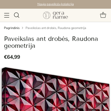
Nauja paveikslų kolekcija
Pagrindinis
Paveikslas ant drobės, Raudona geometrija
Paveikslas ant drobės, Raudona
geometrija
€64,99
Reguliari
kaina