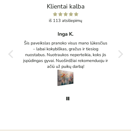
Klientai kalba
iš 113 atsiliepimų
Inga K.
tas
Šis paveikslas pranoko visus mano lūkesčius
Pu
ko
– labai kokybiškas, gražus ir tiesiog
tikrai
nuostabus. Nuotraukos neperteikia, koks jis
įspūdingas gyvai. Nuoširdžiai rekomenduoju ir
ačiū už puikų darbą!