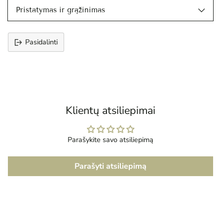
Pristatymas ir grąžinimas
Pasidalinti
Prekės
įtraukimas
į
krepšelį
Klientų atsiliepimai
Parašykite savo atsiliepimą
Parašyti atsiliepimą