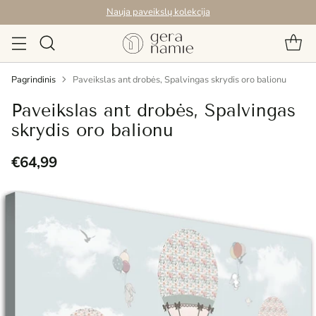
Nauja paveikslų kolekcija
Pagrindinis
Paveikslas ant drobės, Spalvingas skrydis oro balionu
Paveikslas ant drobės, Spalvingas
skrydis oro balionu
€64,99
Reguliari
kaina