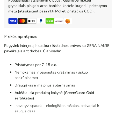
Populiariausi atsiskaitymo būdai. Galimybė mokėti
grynaisiais pinigais arba bankine kortele kurjeriui pristatymo
metu (atsiskaitant pasirinkti Mokėti pristačius COD).
Prekės aprašymas
Pagyvink interjerą ir susikurk išskirtines erdves su GERA NAMIE
paveikslais ant drobės. Čia visada:
Pristatymas per 7-15 d.d.
Nemokamas ir paprastas grąžinimas (viskuo
pasirūpiname)
Draugiškas ir malonus aptarnavimas
Aukščiausia produktų kokybė (GreenGuard Gold
sertifikatas)
Inovatyvi spauda - ekologiškas rašalas, bekvapiai ir
saugūs dažai