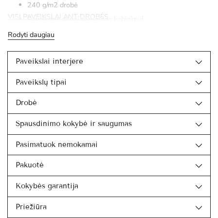
240 g/m2 drobė
VISI PAVEIKSLAI ANT DROBĖS
Paveikslas pilnai paruoštas kabinimui
Rodyti daugiau
Paveikslai interjere
Paveikslų tipai
Drobė
Spausdinimo kokybė ir saugumas
Pasimatuok nemokamai
Pakuotė
Kokybės garantija
Priežiūra