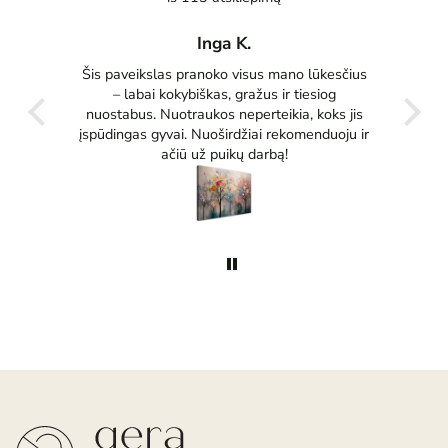
Inga K.
tas
Šis paveikslas pranoko visus mano lūkesčius
Pu
ko
– labai kokybiškas, gražus ir tiesiog
tikrai
nuostabus. Nuotraukos neperteikia, koks jis
įspūdingas gyvai. Nuoširdžiai rekomenduoju ir
ačiū už puikų darbą!