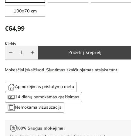
100x70 cm
€64,99
Reguliari
kaina
Kiekis
Pridėti į krepšelį
Mokesčiai įskaičiuoti.
Siuntimas
skaičiuojamas atsiskaitant.
Apmokėjimas pristatymo metu
14 dienų nemokamas grąžinimas
Nemokama vizualizacija
100% Saugūs mokėjimai