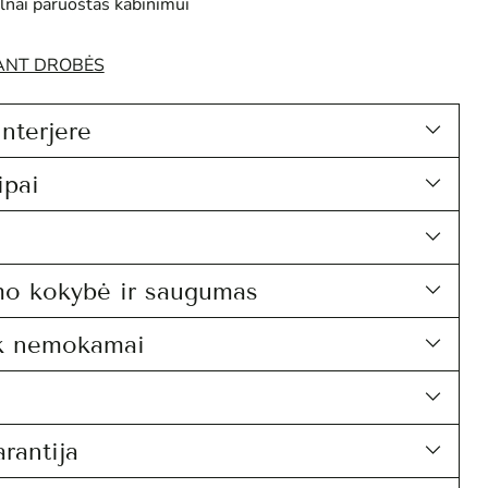
ilnai paruoštas kabinimui
 ANT DROBĖS
interjere
ipai
mo kokybė ir saugumas
k nemokamai
rantija