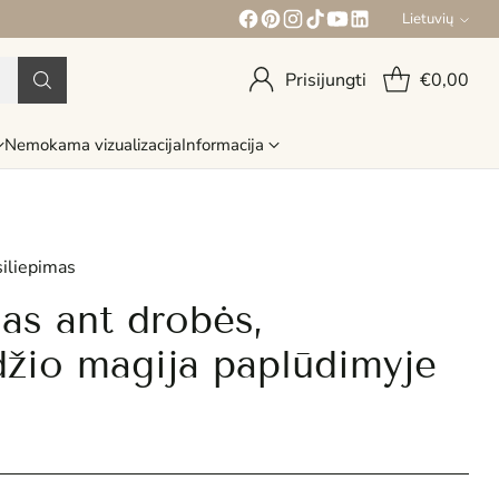
Lietuvių
Kalba
Prisijungti
€0,00
Nemokama vizualizacija
Informacija
siliepimas
las ant drobės,
džio magija paplūdimyje