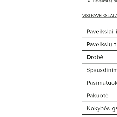
Paveikslas p
VISI PAVEIKSLAI
Paveikslai 
Paveikslų t
Drobė
Spausdini
Pasimatuo
Pakuotė
Kokybės ga