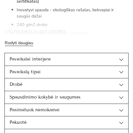
sertifikatas)
Inovatyvi spauda - ekologiškas rašalas, bekvapiai ir
saugūs dažai
240 g/m2 drobė
VISI PAVEIKSLAI ANT DROBĖS
Paveikslas pilnai paruoštas kabinimui
Rodyti daugiau
Paveikslai interjere
Paveikslų tipai
Drobė
Spausdinimo kokybė ir saugumas
Pasimatuok nemokamai
Pakuotė