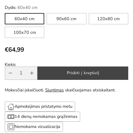
Dydis:
60x40 cm
60x40 cm
90x60 cm
120x80 cm
100x70 cm
€64,99
Reguliari
kaina
Kiekis
Pridėti į krepšelį
Mokesčiai įskaičiuoti.
Siuntimas
skaičiuojamas atsiskaitant.
Apmokėjimas pristatymo metu
14 dienų nemokamas grąžinimas
Nemokama vizualizacija