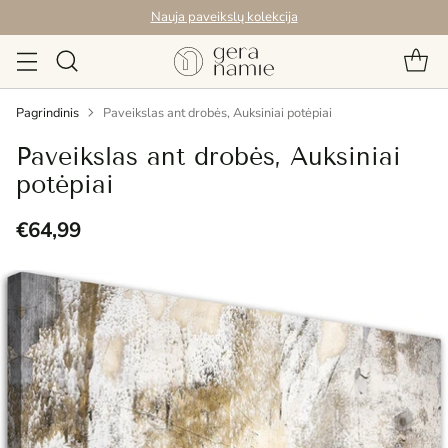
Nauja paveikslų kolekcija
Pagrindinis
Paveikslas ant drobės, Auksiniai potėpiai
Paveikslas ant drobės, Auksiniai
potėpiai
€64,99
Reguliari
kaina