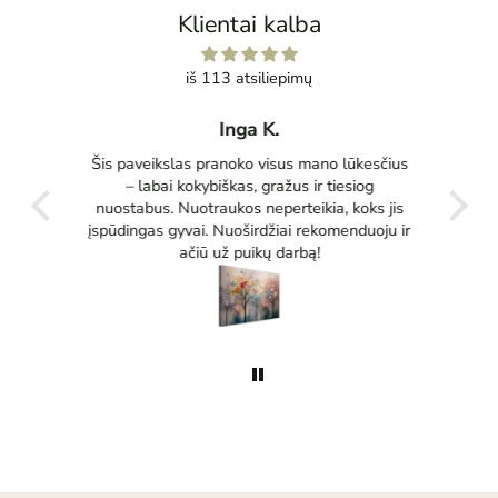
Klientai kalba
iš 113 atsiliepimų
Inga K.
tas
Šis paveikslas pranoko visus mano lūkesčius
Pu
ko
– labai kokybiškas, gražus ir tiesiog
tikrai
nuostabus. Nuotraukos neperteikia, koks jis
įspūdingas gyvai. Nuoširdžiai rekomenduoju ir
ačiū už puikų darbą!