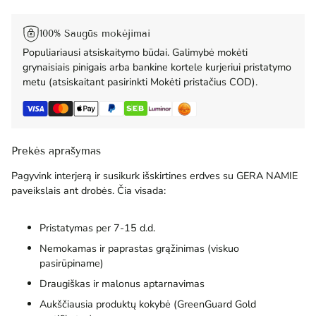
100% Saugūs mokėjimai
Populiariausi atsiskaitymo būdai. Galimybė mokėti
grynaisiais pinigais arba bankine kortele kurjeriui pristatymo
metu (atsiskaitant pasirinkti Mokėti pristačius COD).
Prekės aprašymas
Pagyvink interjerą ir susikurk išskirtines erdves su GERA NAMIE
paveikslais ant drobės. Čia visada:
Pristatymas per 7-15 d.d.
Nemokamas ir paprastas grąžinimas (viskuo
pasirūpiname)
Draugiškas ir malonus aptarnavimas
Aukščiausia produktų kokybė (GreenGuard Gold