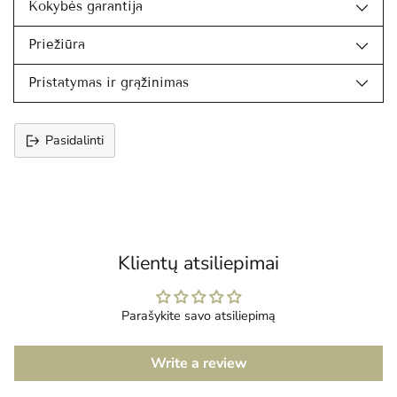
Kokybės garantija
Priežiūra
Pristatymas ir grąžinimas
Pasidalinti
Prekės
įtraukimas
į
krepšelį
Klientų atsiliepimai
Parašykite savo atsiliepimą
Write a review