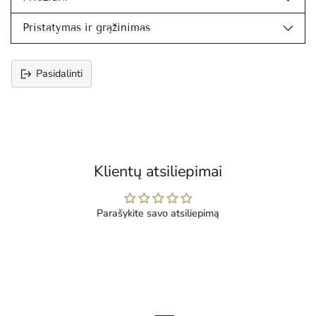
Pristatymas ir grąžinimas
Pasidalinti
Prekės
įtraukimas
į
krepšelį
Klientų atsiliepimai
Parašykite savo atsiliepimą