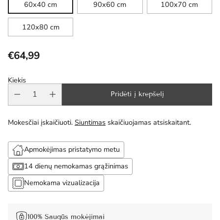
60x40 cm
90x60 cm
100x70 cm
120x80 cm
€64,99
Reguliari
kaina
Kiekis
Pridėti į krepšelį
Mokesčiai įskaičiuoti.
Siuntimas
skaičiuojamas atsiskaitant.
Apmokėjimas pristatymo metu
14 dienų nemokamas grąžinimas
Nemokama vizualizacija
100% Saugūs mokėjimai