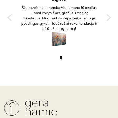
tas
Šis paveikslas pranoko visus mano lūkesčius
Pu
ko
– labai kokybiškas, gražus ir tiesiog
tikrai
nuostabus. Nuotraukos neperteikia, koks jis
įspūdingas gyvai. Nuoširdžiai rekomenduoju ir
ačiū už puikų darbą!