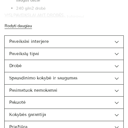
240 g/m2 drobė
VISI PAVEIKSLAI ANT DROBĖS
Paveikslas pilnai paruoštas kabinimui
Rodyti daugiau
Paveikslai interjere
Paveikslų tipai
Drobė
Spausdinimo kokybė ir saugumas
Pasimatuok nemokamai
Pakuotė
Kokybės garantija
Priežiūra