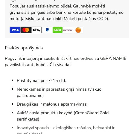
Populiariausi atsiskaitymo būdai. Galimybė mokėti
grynaisiais pinigais arba bankine kortele kurjeriui pristatymo
metu (atsiskaitant pasirinkti Mokėti pristačius COD).
Prekės aprašymas
Pagyvink interjerą ir susikurk išskirtines erdves su GERA NAMIE
paveikslais ant drobės. Čia visada:
Pristatymas per 7-15 d.d.
Nemokamas ir paprastas grąžinimas (viskuo
pasirūpiname)
Draugiškas ir malonus aptarnavimas
Aukščiausia produktų kokybė (GreenGuard Gold
sertifikatas)
Inovatyvi spauda - ekologiškas rašalas, bekvapiai ir
saugūs dažai