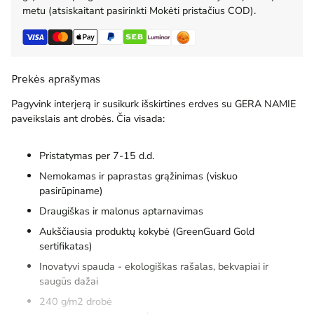
metu (atsiskaitant pasirinkti Mokėti pristačius COD).
Prekės aprašymas
Pagyvink interjerą ir susikurk išskirtines erdves su GERA NAMIE
paveikslais ant drobės. Čia visada:
Pristatymas per 7-15 d.d.
Nemokamas ir paprastas grąžinimas (viskuo
pasirūpiname)
Draugiškas ir malonus aptarnavimas
Aukščiausia produktų kokybė (GreenGuard Gold
sertifikatas)
Inovatyvi spauda - ekologiškas rašalas, bekvapiai ir
saugūs dažai
240 g/m2 drobė