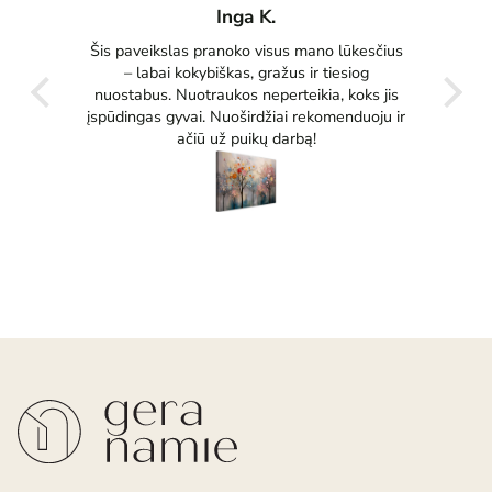
Inga K.
tas
Šis paveikslas pranoko visus mano lūkesčius
Pu
ko
– labai kokybiškas, gražus ir tiesiog
tikrai
nuostabus. Nuotraukos neperteikia, koks jis
įspūdingas gyvai. Nuoširdžiai rekomenduoju ir
ačiū už puikų darbą!