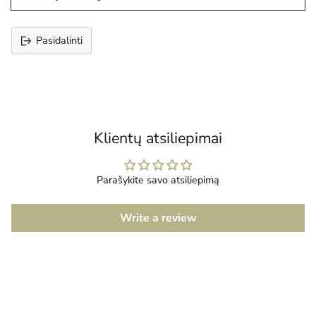
Pasidalinti
Prekės
įtraukimas
į
krepšelį
Klientų atsiliepimai
Parašykite savo atsiliepimą
Write a review