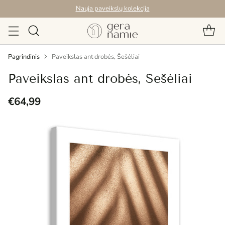
Nauja paveikslų kolekcija
Pagrindinis
Paveikslas ant drobės, Šešėliai
Paveikslas ant drobės, Šešėliai
€64,99
Reguliari
kaina