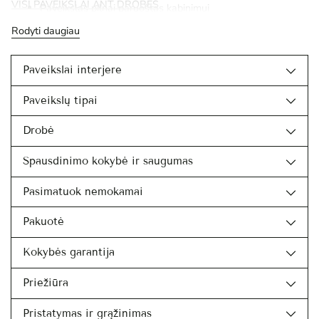
VISI PAVEIKSLAI ANT DROBĖS
Paveikslas pilnai paruoštas kabinimui
Rodyti daugiau
Paveikslai interjere
Paveikslų tipai
Drobė
Spausdinimo kokybė ir saugumas
Pasimatuok nemokamai
Pakuotė
Kokybės garantija
Priežiūra
Pristatymas ir grąžinimas