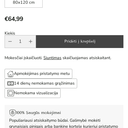
80x120 cm
€64,99
Reguliari
kaina
Kiekis
Pridėti į krepšelį
Mokesčiai įskaičiuoti.
Siuntimas
skaičiuojamas atsiskaitant.
Apmokėjimas pristatymo metu
14 dienų nemokamas grąžinimas
Nemokama vizualizacija
100% Saugūs mokėjimai
Populiariausi atsiskaitymo būdai. Galimybė mokėti
grynaisiais pinigais arba bankine kortele kurjeriui pristatymo