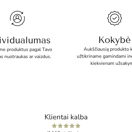
Kokybė
ividualumas
Aukščiausią produkto 
e produktus pagal Tavo
užtikriname gamindami ind
as nuotraukas ar vaizdus.
kiekvienam užsakym
Klientai kalba