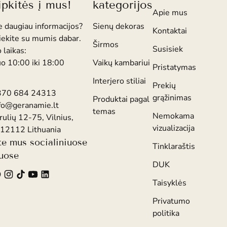
ipkitės į mus!
kategorijos
Apie mus
e daugiau informacijos?
Sienų dekoras
Kontaktai
iekite su mumis dabar.
Širmos
Susisiek
 laikas:
uo 10:00 iki 18:00
Vaikų kambariui
Pristatymas
Interjero stiliai
Prekių
370 684 24313
grąžinimas
Produktai pagal
fo@geranamie.lt
temas
Nemokama
rulių 12-75, Vilnius,
vizualizacija
12112 Lithuania
te mus socialiniuose
Tinklaraštis
luose
DUK
Taisyklės
Privatumo
politika