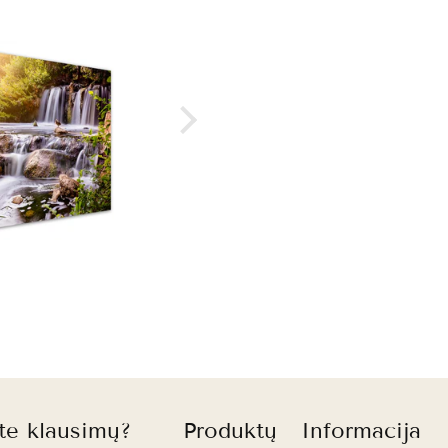
Ramunė
Greitas
komunik
kokybiš
ite klausimų?
Produktų
Informacija