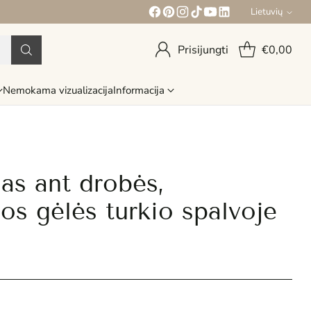
Lietuvių
Kalba
Prisijungti
€0,00
Nemokama vizualizacija
Informacija
las ant drobės,
os gėlės turkio spalvoje