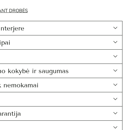
 ANT DROBĖS
interjere
ipai
mo kokybė ir saugumas
k nemokamai
rantija