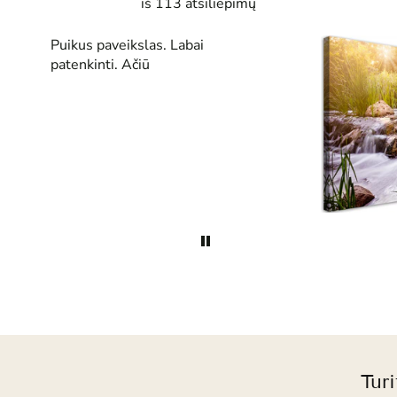
iš 113 atsiliepimų
Puikus paveikslas. Labai
patenkinti. Ačiū
Tur