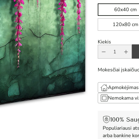
60x40 cm
120x80 cm
Kiekis
Mokesčiai įskaičiuo
Apmokėjimas 
Nemokama vizu
100% Sau
Populiariausi at
arba bankine kor