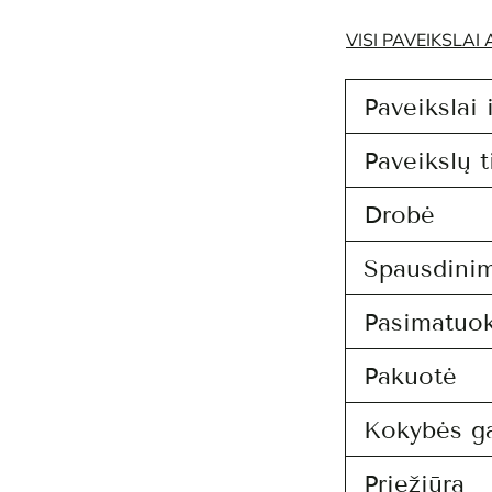
VISI PAVEIKSLAI
Paveikslai 
Paveikslų t
Drobė
Spausdini
Pasimatuo
Pakuotė
Kokybės ga
Priežiūra