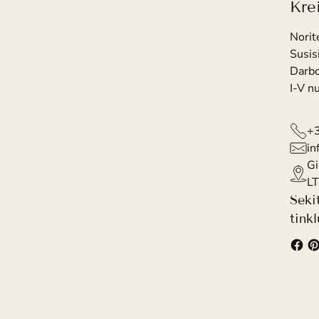
Kre
Norit
Susis
Darbo
I-V n
+
in
Gi
LT
Seki
tink