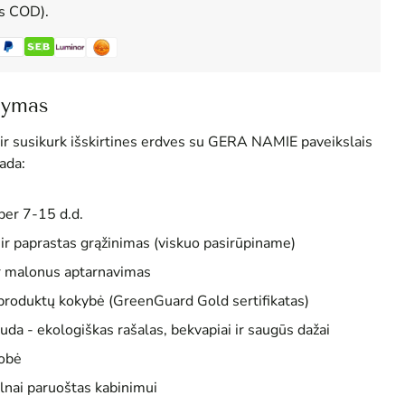
us COD).
šymas
 ir susikurk išskirtines erdves su GERA NAMIE paveikslais
ada:
per 7-15 d.d.
 paprastas grąžinimas (viskuo pasirūpiname)
r malonus aptarnavimas
produktų kokybė (GreenGuard Gold sertifikatas)
uda - ekologiškas rašalas, bekvapiai ir saugūs dažai
obė
ilnai paruoštas kabinimui