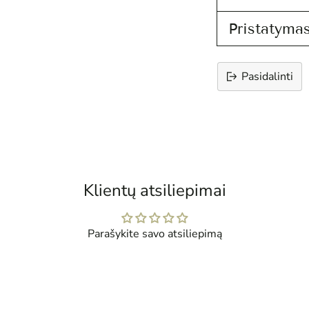
Pristatymas
Pasidalinti
Prekės
įtraukimas
į
krepšelį
Klientų atsiliepimai
Parašykite savo atsiliepimą