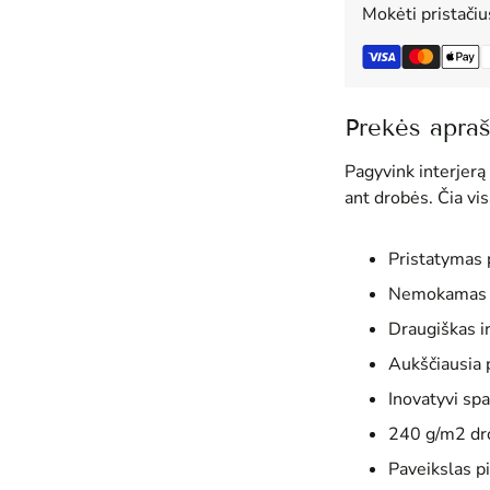
Mokėti pristači
Prekės apra
Pagyvink interjerą
ant drobės. Čia vis
Pristatymas 
Nemokamas ir
Draugiškas i
Aukščiausia 
Inovatyvi spa
240 g/m2 dr
Paveikslas p