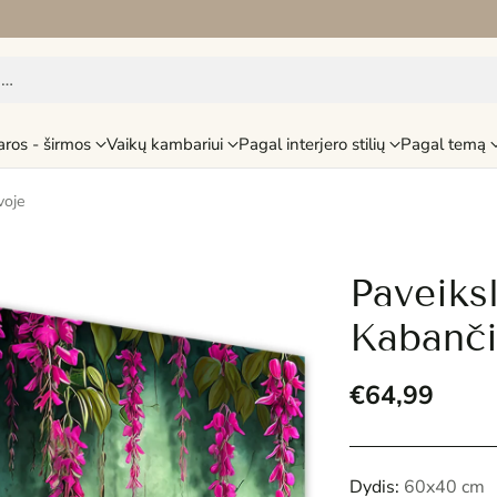
i…
aros - širmos
Vaikų kambariui
Pagal interjero stilių
Pagal temą
voje
Paveiks
Kabanči
€64,99
Reguliari
kaina
Dydis:
60x40 cm