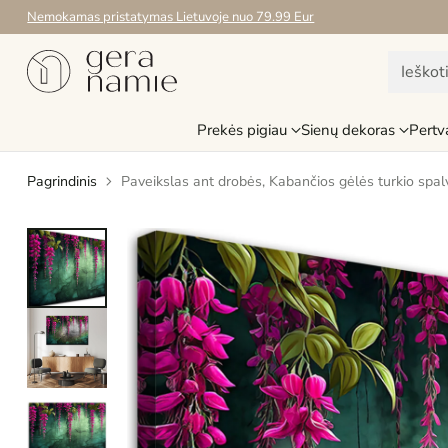
Nemokamas pristatymas Lietuvoje nuo 79.99 Eur
Ieškot
Prekės pigiau
Sienų dekoras
Pertv
Pagrindinis
Paveikslas ant drobės, Kabančios gėlės turkio spal