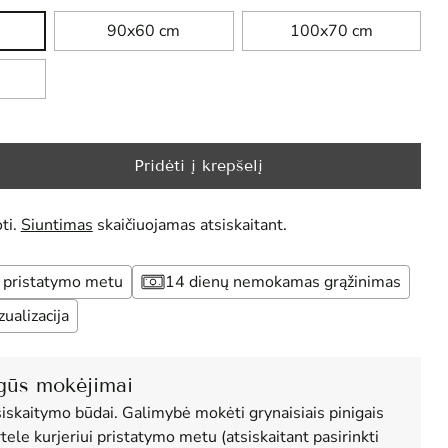
90x60 cm
100x70 cm
Pridėti į krepšelį
ti.
Siuntimas
skaičiuojamas atsiskaitant.
pristatymo metu
14 dienų nemokamas grąžinimas
alizacija
gūs mokėjimai
siskaitymo būdai. Galimybė mokėti grynaisiais pinigais
tele kurjeriui pristatymo metu (atsiskaitant pasirinkti