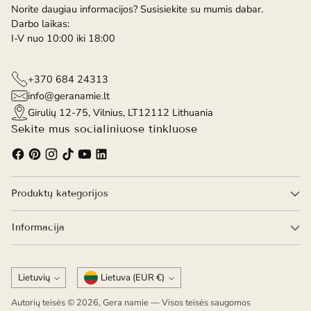
Norite daugiau informacijos? Susisiekite su mumis dabar.
Darbo laikas:
I-V nuo 10:00 iki 18:00
+370 684 24313
info@geranamie.lt
Girulių 12-75, Vilnius, LT12112 Lithuania
Sekite mus socialiniuose tinkluose
Produktų kategorijos
Informacija
Kalba
Valiuta
Lietuvių
Lietuva (EUR €)
Autorių teisės © 2026,
Gera namie
— Visos teisės saugomos