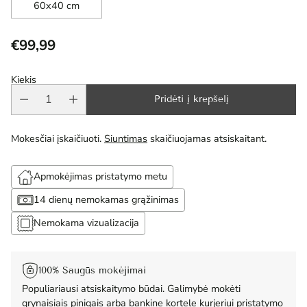
60x40 cm
€99,99
Reguliari
kaina
Kiekis
Pridėti į krepšelį
Mokesčiai įskaičiuoti.
Siuntimas
skaičiuojamas atsiskaitant.
Apmokėjimas pristatymo metu
14 dienų nemokamas grąžinimas
Nemokama vizualizacija
100% Saugūs mokėjimai
Populiariausi atsiskaitymo būdai. Galimybė mokėti
grynaisiais pinigais arba bankine kortele kurjeriui pristatymo