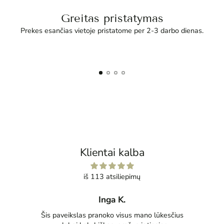
Greitas pristatymas
Prekes esančias vietoje pristatome per 2-3 darbo dienas.
Klientai kalba
iš 113 atsiliepimų
Inga K.
tas
Šis paveikslas pranoko visus mano lūkesčius
Pu