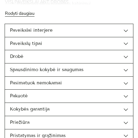
VISI PAVEIKSLAI ANT DROBĖS
Paveikslas pilnai paruoštas kabinimui
Rodyti daugiau
Paveikslai interjere
Paveikslų tipai
Drobė
Spausdinimo kokybė ir saugumas
Pasimatuok nemokamai
Pakuotė
Kokybės garantija
Priežiūra
Pristatymas ir grąžinimas