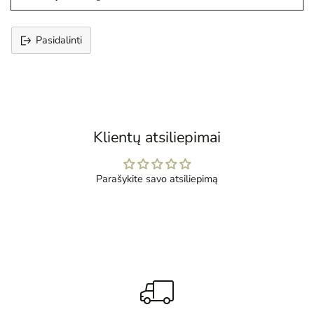
Pasidalinti
Prekės
įtraukimas
į
krepšelį
Klientų atsiliepimai
Parašykite savo atsiliepimą