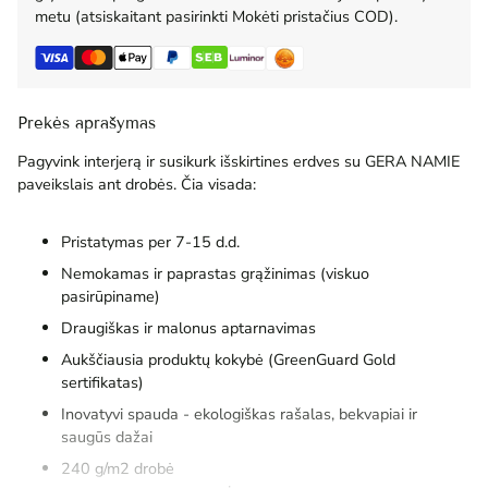
metu (atsiskaitant pasirinkti Mokėti pristačius COD).
Prekės aprašymas
Pagyvink interjerą ir susikurk išskirtines erdves su GERA NAMIE
paveikslais ant drobės. Čia visada:
Pristatymas per 7-15 d.d.
Nemokamas ir paprastas grąžinimas (viskuo
pasirūpiname)
Draugiškas ir malonus aptarnavimas
Aukščiausia produktų kokybė (GreenGuard Gold
sertifikatas)
Inovatyvi spauda - ekologiškas rašalas, bekvapiai ir
saugūs dažai
240 g/m2 drobė