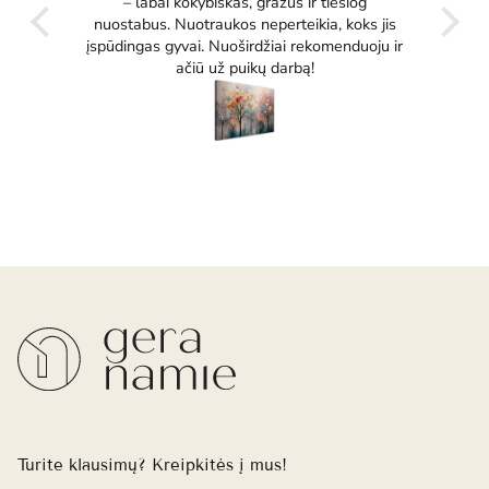
ko
– labai kokybiškas, gražus ir tiesiog
tikrai
nuostabus. Nuotraukos neperteikia, koks jis
įspūdingas gyvai. Nuoširdžiai rekomenduoju ir
ačiū už puikų darbą!
Turite klausimų? Kreipkitės į mus!