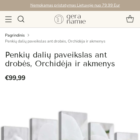
Nemokamas pristatymas Lietuvoje nuo 79.99 Eur
Pagrindinis
Penkių dalių paveikslas ant drobės, Orchidėja ir akmenys
Penkių dalių paveikslas ant
drobės, Orchidėja ir akmenys
€99,99
Reguliari
kaina