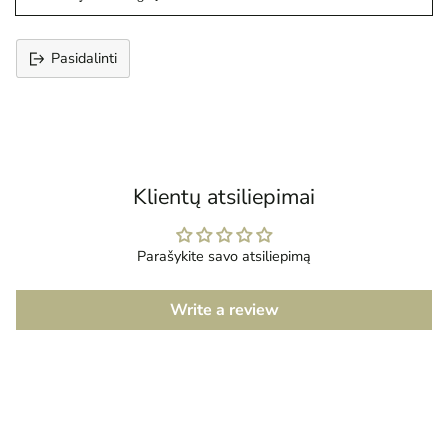
Pasidalinti
Prekės
įtraukimas
į
krepšelį
Klientų atsiliepimai
Parašykite savo atsiliepimą
Write a review