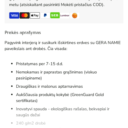
metu (atsiskaitant pasirinkti Mokėti pristačius COD).
Prekės aprašymas
Pagyvink interjerą ir susikurk išskirtines erdves su GERA NAMIE
paveikslais ant drobės. Čia visada:
Pristatymas per 7-15 d.d.
Nemokamas ir paprastas grąžinimas (viskuo
pasirūpiname)
Draugiškas ir malonus aptarnavimas
Aukščiausia produktų kokybė (GreenGuard Gold
sertifikatas)
Inovatyvi spauda - ekologiškas rašalas, bekvapiai ir
saugūs dažai
240 g/m2 drobė