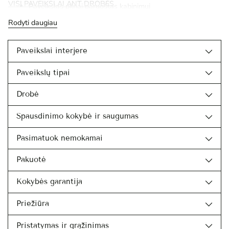
VISI PAVEIKSLAI ANT DROBĖS
Paveikslas pilnai paruoštas kabinimui
Rodyti daugiau
Paveikslai interjere
Paveikslų tipai
Drobė
Spausdinimo kokybė ir saugumas
Pasimatuok nemokamai
Pakuotė
Kokybės garantija
Priežiūra
Pristatymas ir grąžinimas