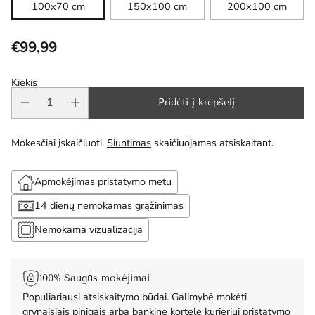
100x70 cm
150x100 cm
200x100 cm
€99,99
Reguliari
kaina
Kiekis
Pridėti į krepšelį
Mokesčiai įskaičiuoti.
Siuntimas
skaičiuojamas atsiskaitant.
Apmokėjimas pristatymo metu
14 dienų nemokamas grąžinimas
Nemokama vizualizacija
100% Saugūs mokėjimai
Populiariausi atsiskaitymo būdai. Galimybė mokėti
grynaisiais pinigais arba bankine kortele kurjeriui pristatymo