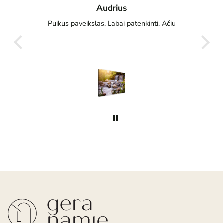
Audrius
sčius
Puikus paveikslas. Labai patenkinti. Ačiū
Gre
g
s jis
oju ir