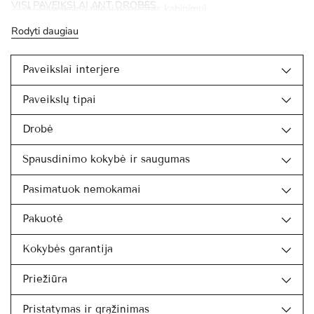
VISI PAVEIKSLAI ANT DROBĖS
Paveikslas pilnai paruoštas kabinimui
Rodyti daugiau
Paveikslai interjere
Paveikslų tipai
Drobė
Spausdinimo kokybė ir saugumas
Pasimatuok nemokamai
Pakuotė
Kokybės garantija
Priežiūra
Pristatymas ir grąžinimas