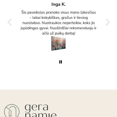
Inga K.
tas
Šis paveikslas pranoko visus mano lūkesčius
Pu
ko
– labai kokybiškas, gražus ir tiesiog
tikrai
nuostabus. Nuotraukos neperteikia, koks jis
įspūdingas gyvai. Nuoširdžiai rekomenduoju ir
ačiū už puikų darbą!