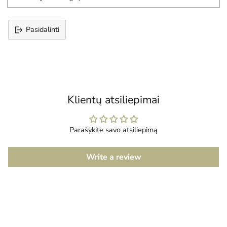
Pasidalinti
Prekės
įtraukimas
į
krepšelį
Klientų atsiliepimai
Parašykite savo atsiliepimą
Write a review