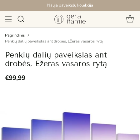
Nauja paveikslų kolekcija
Pagrindinis
Penkių dalių paveikslas ant drobės, Ežeras vasaros rytą
Penkių dalių paveikslas ant
drobės, Ežeras vasaros rytą
€99,99
Reguliari
kaina