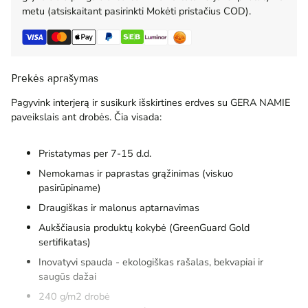
metu (atsiskaitant pasirinkti Mokėti pristačius COD).
Prekės aprašymas
Pagyvink interjerą ir susikurk išskirtines erdves su GERA NAMIE
paveikslais ant drobės. Čia visada:
Pristatymas per 7-15 d.d.
Nemokamas ir paprastas grąžinimas (viskuo
pasirūpiname)
Draugiškas ir malonus aptarnavimas
Aukščiausia produktų kokybė (GreenGuard Gold
sertifikatas)
Inovatyvi spauda - ekologiškas rašalas, bekvapiai ir
saugūs dažai
240 g/m2 drobė