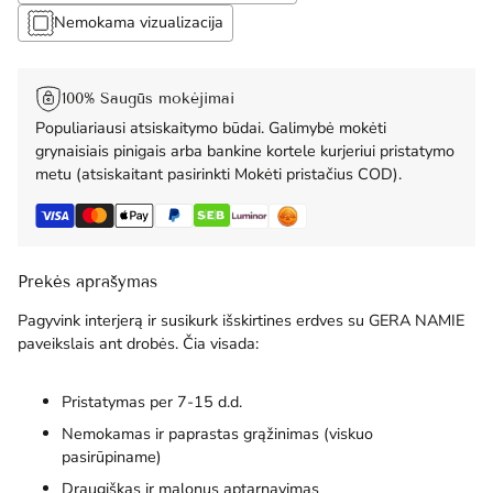
Nemokama vizualizacija
100% Saugūs mokėjimai
Populiariausi atsiskaitymo būdai. Galimybė mokėti
grynaisiais pinigais arba bankine kortele kurjeriui pristatymo
metu (atsiskaitant pasirinkti Mokėti pristačius COD).
Prekės aprašymas
Pagyvink interjerą ir susikurk išskirtines erdves su GERA NAMIE
paveikslais ant drobės. Čia visada:
Pristatymas per 7-15 d.d.
Nemokamas ir paprastas grąžinimas (viskuo
pasirūpiname)
Draugiškas ir malonus aptarnavimas