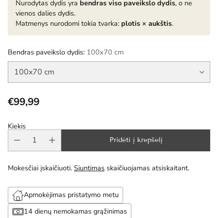
Nurodytas dydis yra
bendras viso paveikslo dydis
, o ne
vienos dalies dydis.
Matmenys nurodomi tokia tvarka:
plotis × aukštis
.
Bendras paveikslo dydis:
100x70 cm
€99,99
Reguliari
kaina
Kiekis
Pridėti į krepšelį
Mokesčiai įskaičiuoti.
Siuntimas
skaičiuojamas atsiskaitant.
Apmokėjimas pristatymo metu
14 dienų nemokamas grąžinimas