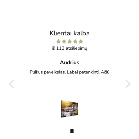
Klientai kalba
iš 113 atsiliepimų
Audrius
sčius
Puikus paveikslas. Labai patenkinti. Ačiū
Gre
g
s jis
oju ir