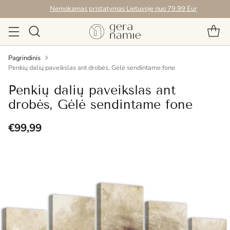
Nemokamas pristatymas Lietuvoje nuo 79.99 Eur
Pagrindinis
Penkių dalių paveikslas ant drobės, Gėlė sendintame fone
Penkių dalių paveikslas ant
drobės, Gėlė sendintame fone
€99,99
Reguliari
kaina