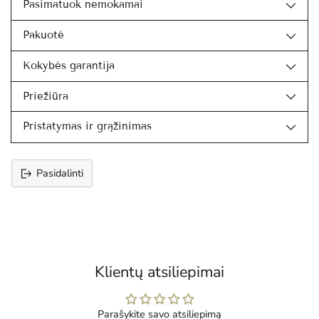
Pasimatuok nemokamai
Pakuotė
Kokybės garantija
Priežiūra
Pristatymas ir grąžinimas
Pasidalinti
Prekės
įtraukimas
į
krepšelį
Klientų atsiliepimai
Parašykite savo atsiliepimą