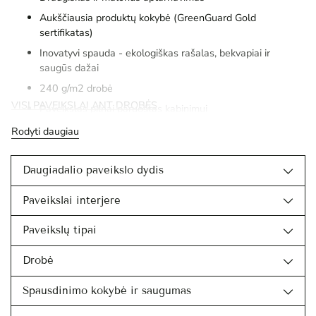
Aukščiausia produktų kokybė (GreenGuard Gold
sertifikatas)
Inovatyvi spauda - ekologiškas rašalas, bekvapiai ir
saugūs dažai
240 g/m2 drobė
VISI PAVEIKSLAI ANT DROBĖS
Paveikslas pilnai paruoštas kabinimui
Rodyti daugiau
Daugiadalio paveikslo dydis
Paveikslai interjere
Paveikslų tipai
Drobė
Spausdinimo kokybė ir saugumas