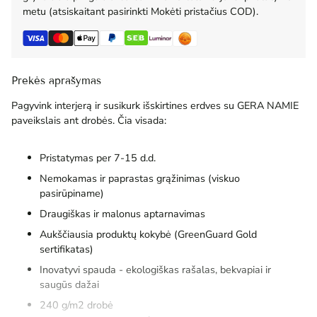
metu (atsiskaitant pasirinkti Mokėti pristačius COD).
Prekės aprašymas
Pagyvink interjerą ir susikurk išskirtines erdves su GERA NAMIE
paveikslais ant drobės. Čia visada:
Pristatymas per 7-15 d.d.
Nemokamas ir paprastas grąžinimas (viskuo
pasirūpiname)
Draugiškas ir malonus aptarnavimas
Aukščiausia produktų kokybė (GreenGuard Gold
sertifikatas)
Inovatyvi spauda - ekologiškas rašalas, bekvapiai ir
saugūs dažai
240 g/m2 drobė