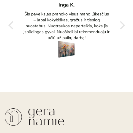
Inga K.
tas
Šis paveikslas pranoko visus mano lūkesčius
Pu
ko
– labai kokybiškas, gražus ir tiesiog
tikrai
nuostabus. Nuotraukos neperteikia, koks jis
įspūdingas gyvai. Nuoširdžiai rekomenduoju ir
ačiū už puikų darbą!