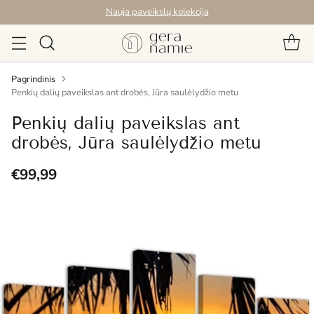
Nauja paveikslų kolekcija
Pagrindinis
Penkių dalių paveikslas ant drobės, Jūra saulėlydžio metu
Penkių dalių paveikslas ant
drobės, Jūra saulėlydžio metu
€99,99
Reguliari
kaina