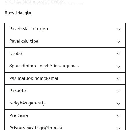
VISI PAVEIKSLAI ANT DROBĖS
Paveikslas pilnai paruoštas kabinimui
Rodyti daugiau
Paveikslai interjere
Paveikslų tipai
Drobė
Spausdinimo kokybė ir saugumas
Pasimatuok nemokamai
Pakuotė
Kokybės garantija
Priežiūra
Pristatymas ir grąžinimas