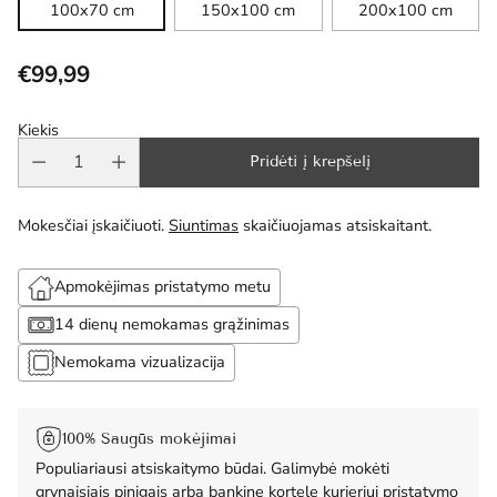
100x70 cm
150x100 cm
200x100 cm
€99,99
Reguliari
kaina
Kiekis
Pridėti į krepšelį
Mokesčiai įskaičiuoti.
Siuntimas
skaičiuojamas atsiskaitant.
Apmokėjimas pristatymo metu
14 dienų nemokamas grąžinimas
Nemokama vizualizacija
100% Saugūs mokėjimai
Populiariausi atsiskaitymo būdai. Galimybė mokėti
grynaisiais pinigais arba bankine kortele kurjeriui pristatymo