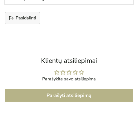
Pasidalinti
Prekės
įtraukimas
į
krepšelį
Klientų atsiliepimai
Parašykite savo atsiliepimą
Parašyti atsiliepimą