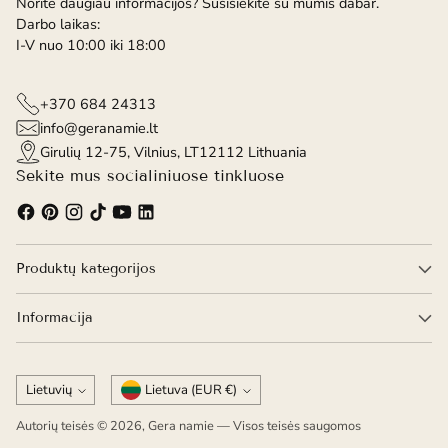
Norite daugiau informacijos? Susisiekite su mumis dabar.
Darbo laikas:
I-V nuo 10:00 iki 18:00
+370 684 24313
info@geranamie.lt
Girulių 12-75, Vilnius, LT12112 Lithuania
Sekite mus socialiniuose tinkluose
Produktų kategorijos
Informacija
Kalba
Valiuta
Lietuvių
Lietuva (EUR €)
Autorių teisės © 2026,
Gera namie
— Visos teisės saugomos