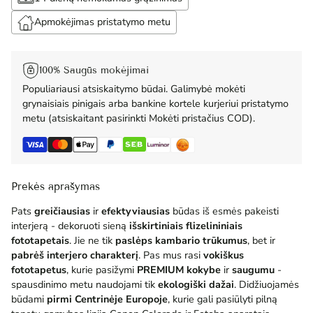
Apmokėjimas pristatymo metu
100% Saugūs mokėjimai
Populiariausi atsiskaitymo būdai. Galimybė mokėti
grynaisiais pinigais arba bankine kortele kurjeriui pristatymo
metu (atsiskaitant pasirinkti Mokėti pristačius COD).
Prekės aprašymas
Pats
greičiausias
ir
efektyviausias
būdas iš esmės pakeisti
interjerą - dekoruoti sieną
išskirtiniais flizelininiais
fototapetais
. Jie ne tik
paslėps kambario trūkumus
, bet ir
pabrėš interjero charakterį
. Pas mus rasi
vokiškus
fototapetus
, kurie pasižymi
PREMIUM
kokybe
ir
saugumu
-
spausdinimo metu naudojami tik
ekologiški dažai
. Didžiuojamės
būdami
pirmi Centrinėje Europoje
, kurie gali pasiūlyti pilną