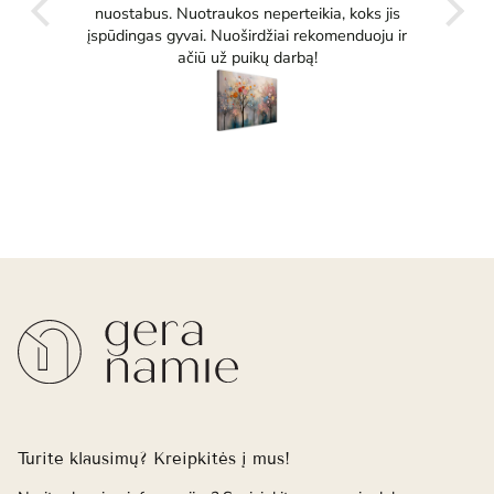
tikrai
nuostabus. Nuotraukos neperteikia, koks jis
įspūdingas gyvai. Nuoširdžiai rekomenduoju ir
ačiū už puikų darbą!
Turite klausimų? Kreipkitės į mus!