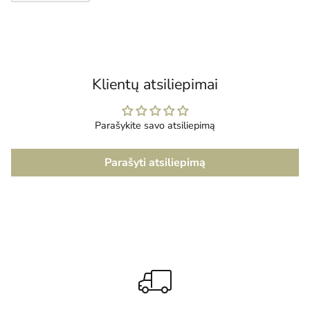
Prekės
įtraukimas
į
krepšelį
Klientų atsiliepimai
Parašykite savo atsiliepimą
Parašyti atsiliepimą