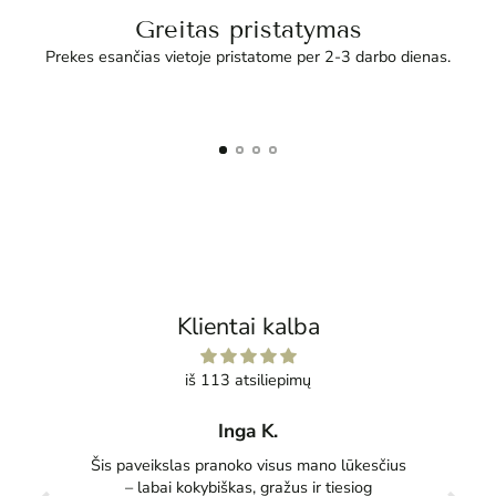
Greitas pristatymas
Prekes esančias vietoje pristatome per 2-3 darbo dienas.
Klientai kalba
iš 113 atsiliepimų
Inga K.
tas
Šis paveikslas pranoko visus mano lūkesčius
Pu
ko
– labai kokybiškas, gražus ir tiesiog