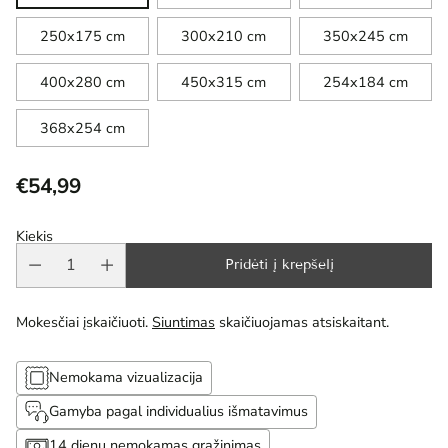
250x175 cm
300x210 cm
350x245 cm
400x280 cm
450x315 cm
254x184 cm
368x254 cm
€54,99
Reguliari
kaina
Kiekis
Pridėti į krepšelį
Mokesčiai įskaičiuoti.
Siuntimas
skaičiuojamas atsiskaitant.
Nemokama vizualizacija
Gamyba pagal individualius išmatavimus
14 dienų nemokamas grąžinimas