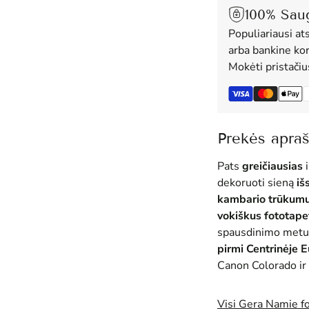
100% Sau
Populiariausi at
arba bankine kor
Mokėti pristači
Prekės apra
Pats
greičiausias
i
dekoruoti sieną
iš
kambario trūkum
vokiškus fototape
spausdinimo metu
pirmi Centrinėje 
Canon Colorado ir 
Visi Gera Namie f