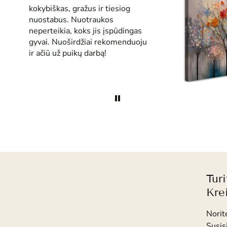
kokybiškas, gražus ir tiesiog
nuostabus. Nuotraukos
neperteikia, koks jis įspūdingas
gyvai. Nuoširdžiai rekomenduoju
ir ačiū už puikų darbą!
Tur
Kre
Norit
Susis