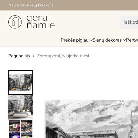
Nauja paveikslų kolekcija
Ieškot
Prekės pigiau
Sienų dekoras
Pertv
Pagrindinis
Fototapetai, Niujorko taksi