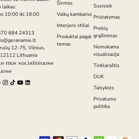
Širmos
Susisiek
 laikas:
uo 10:00 iki 18:00
Vaikų kambariui
Pristatymas
Interjero stiliai
Prekių
370 684 24313
grąžinimas
Produktai pagal
fo@geranamie.lt
temas
Nemokama
rulių 12-75, Vilnius,
vizualizacija
12112 Lithuania
te mus socialiniuose
Tinklaraštis
luose
DUK
Taisyklės
Privatumo
politika