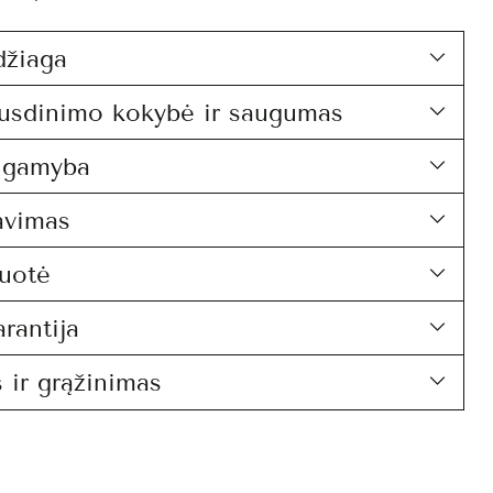
džiaga
usdinimo kokybė ir saugumas
i gamyba
avimas
uotė
rantija
 ir grąžinimas