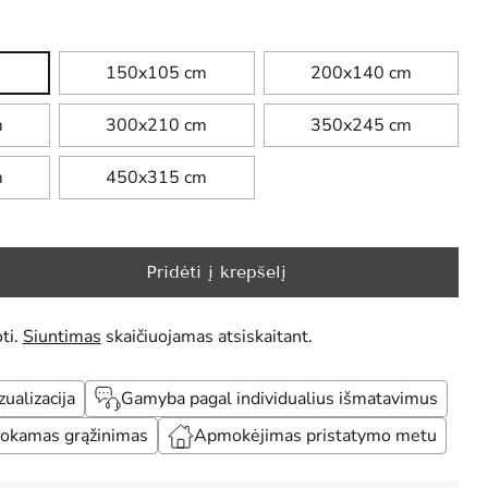
150x105 cm
200x140 cm
m
300x210 cm
350x245 cm
m
450x315 cm
Pridėti į krepšelį
ti.
Siuntimas
skaičiuojamas atsiskaitant.
alizacija
Gamyba pagal individualius išmatavimus
okamas grąžinimas
Apmokėjimas pristatymo metu