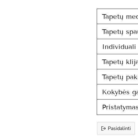
Tapetų me
Tapetų spa
Individual
Tapetų klij
Tapetų pak
Kokybės ga
Pristatymas
Pasidalinti