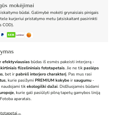
gūs mokėjimai
siskaitymo būdai. Galimybė mokėti grynaisiais pinigais
tele kurjeriui pristatymo metu (atsiskaitant pasirinkti
us COD).
šymas
r
efektyviausias
būdas iš esmės pakeisti interjerą -
skirtiniais flizelininiais fototapetais
. Jie ne tik
paslėps
us
, bet ir
pabrėš interjero charakterį
. Pas mus rasi
tus
, kurie pasižymi
PREMIUM
kokybe
ir
saugumu
-
 naudojami tik
ekologiški dažai
. Didžiuojamės būdami
Europoje
, kurie gali pasiūlyti pilną tapetų gamybos liniją
Fotoba aparatais.
ototapetai→