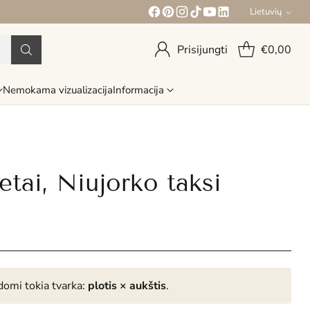
Lietuvių
Kalba
Prisijungti
€0,00
Nemokama vizualizacija
Informacija
etai, Niujorko taksi
omi tokia tvarka:
plotis × aukštis
.