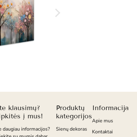
ite klausimų?
Produktų
Informacija
ipkitės į mus!
kategorijos
Apie mus
e daugiau informacijos?
Sienų dekoras
Kontaktai
iekite su mumis dabar.