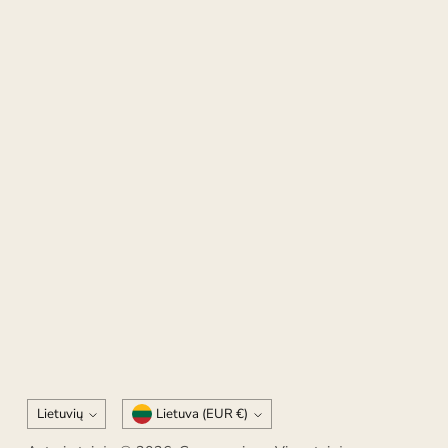
Kalba
Valiuta
Lietuvių
Lietuva (EUR €)