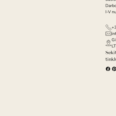
Darbo
I-V n
+
in
Gi
LT
Seki
tink