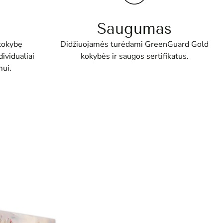
Saugumas
Didžiuojamės turėdami GreenGuard Gold
kokybę
kokybės ir saugos sertifikatus.
ividualiai
ui.
Audrius
Puikus 
patenkin