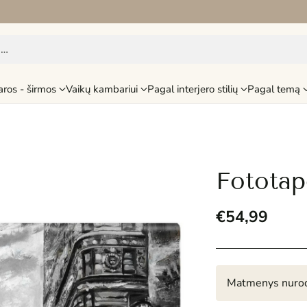
i…
aros - širmos
Vaikų kambariui
Pagal interjero stilių
Pagal temą
Fototap
€54,99
Reguliari
kaina
Matmenys nurod