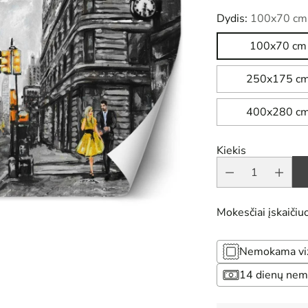
Dydis:
100x70 cm
100x70 cm
250x175 c
400x280 c
Kiekis
Mokesčiai įskaičiuo
Nemokama vizu
14 dienų nem