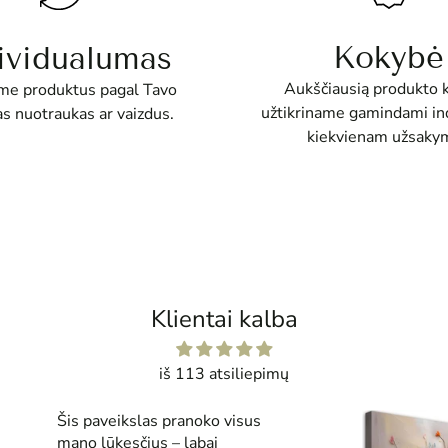
Kokybė
ividualumas
Aukščiausią produkto 
e produktus pagal Tavo
užtikriname gamindami ind
as nuotraukas ar vaizdus.
kiekvienam užsakym
Klientai kalba
iš 113 atsiliepimų
Šis paveikslas pranoko visus
mano lūkesčius – labai