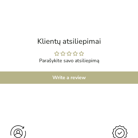
Prekės
įtraukimas
į
krepšelį
Klientų atsiliepimai
Parašykite savo atsiliepimą
Write a review