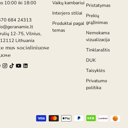
uo 10:00 iki 18:00
Vaikų kambariui
Pristatymas
Interjero stiliai
Prekių
370 684 24313
grąžinimas
Produktai pagal
fo@geranamie.lt
temas
Nemokama
rulių 12-75, Vilnius,
vizualizacija
12112 Lithuania
te mus socialiniuose
Tinklaraštis
luose
DUK
Taisyklės
Privatumo
politika