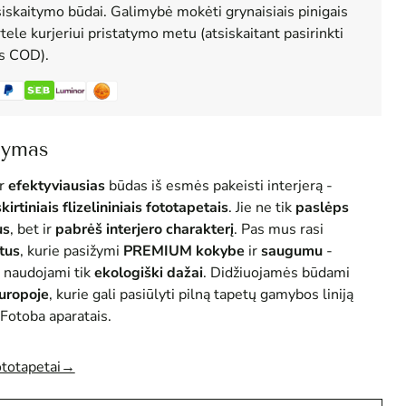
siskaitymo būdai. Galimybė mokėti grynaisiais pinigais
tele kurjeriui pristatymo metu (atsiskaitant pasirinkti
us COD).
šymas
r
efektyviausias
būdas iš esmės pakeisti interjerą -
skirtiniais flizelininiais fototapetais
. Jie ne tik
paslėps
us
, bet ir
pabrėš interjero charakterį
. Pas mus rasi
tus
, kurie pasižymi
PREMIUM
kokybe
ir
saugumu
-
 naudojami tik
ekologiški dažai
. Didžiuojamės būdami
Europoje
, kurie gali pasiūlyti pilną tapetų gamybos liniją
Fotoba aparatais.
ototapetai→