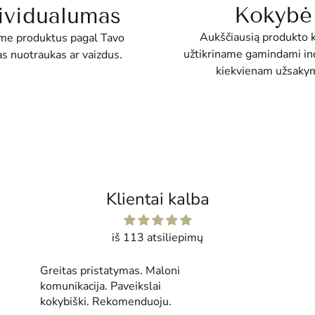
Kokybė
ividualumas
Aukščiausią produkto 
e produktus pagal Tavo
užtikriname gamindami ind
as nuotraukas ar vaizdus.
kiekvienam užsakym
Klientai kalba
iš 113 atsiliepimų
Jau seniai norėjau isygyti
paveikslą. Džiaugiuosi, kad
atradau jūsų parduotuvė. Esu