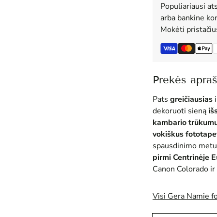
Populiariausi at
arba bankine kor
Mokėti pristači
Prekės apra
Pats
greičiausias
i
dekoruoti sieną
iš
kambario trūkum
vokiškus fototape
spausdinimo metu
pirmi Centrinėje 
Canon Colorado ir 
Visi Gera Namie f