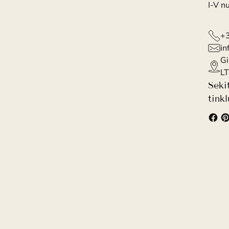
I-V n
+
in
Gi
LT
Seki
tink