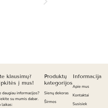
ite klausimų?
Produktų
Informacija
ipkitės į mus!
kategorijos
Apie mus
e daugiau informacijos?
Sienų dekoras
Kontaktai
iekite su mumis dabar.
Širmos
Susisiek
 laikas: