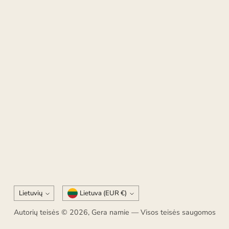
Kalba
Valiuta
Lietuvių
Lietuva (EUR €)
Autorių teisės © 2026,
Gera namie
— Visos teisės saugomos