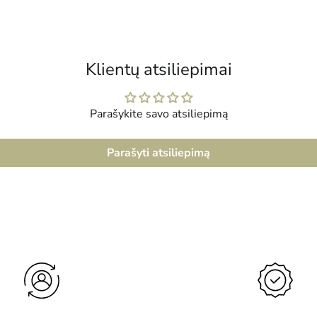
į
krepšelį
Klientų atsiliepimai
Parašykite savo atsiliepimą
Parašyti atsiliepimą