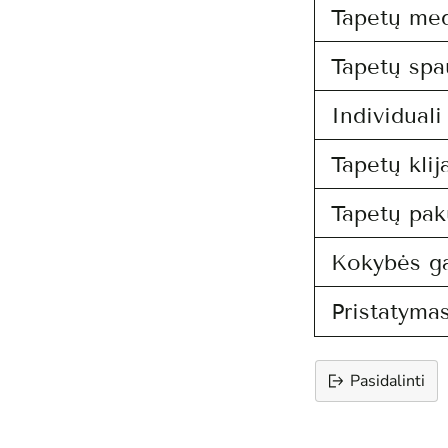
Tapetų me
Tapetų spa
Individual
Tapetų klij
Tapetų pak
Kokybės ga
Pristatymas
Pasidalinti
Prekės
įtraukimas