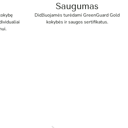
Saugumas
Didžiuojamės turėdami GreenGuard Gold
kokybę
kokybės ir saugos sertifikatus.
ividualiai
ui.
Asta
Viskas g
kokybiš