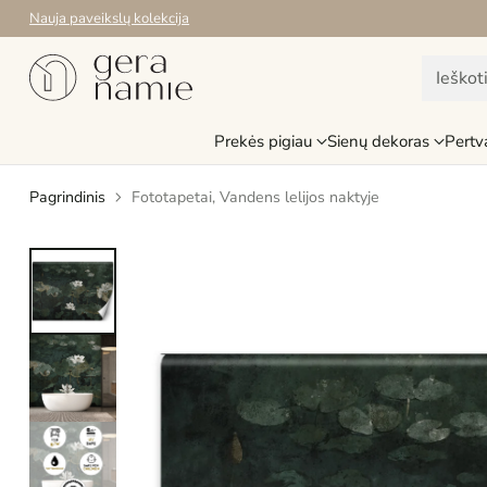
Nauja paveikslų kolekcija
Ieškot
Prekės pigiau
Sienų dekoras
Pertv
Pagrindinis
Fototapetai, Vandens lelijos naktyje