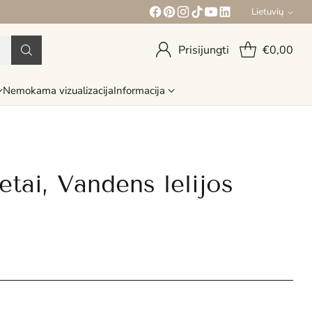
Lietuvių
Kalba
Prisijungti
€0,00
Nemokama vizualizacija
Informacija
etai, Vandens lelijos