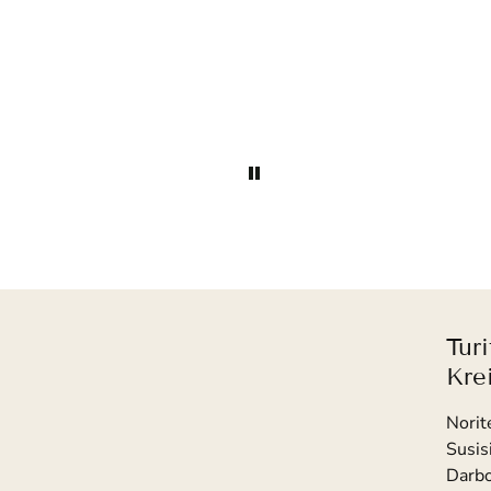
labai patenkinta, ačiū, labai
gražus paveikslas. Sėkmės jums!
🌼
Tur
Kre
Norit
Susis
Darbo