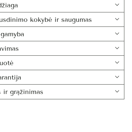
džiaga
usdinimo kokybė ir saugumas
i gamyba
avimas
uotė
rantija
 ir grąžinimas