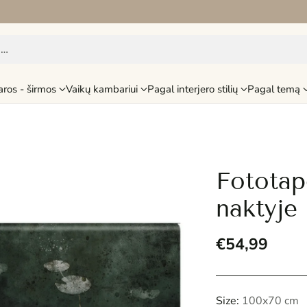
i…
aros - širmos
Vaikų kambariui
Pagal interjero stilių
Pagal temą
Fototap
naktyje
€54,99
Reguliari
kaina
Size:
100x70 cm