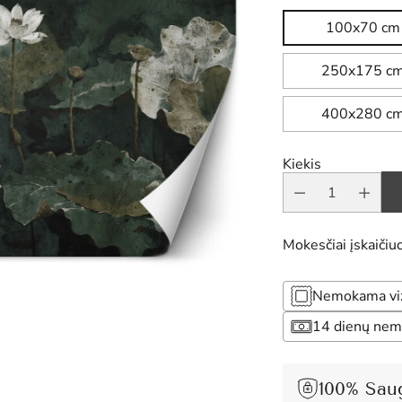
100x70 cm
250x175 c
400x280 c
Kiekis
Mokesčiai įskaičiuo
Nemokama vizu
14 dienų nem
100% Sau