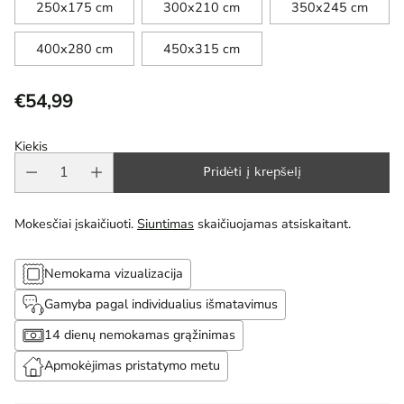
250x175 cm
300x210 cm
350x245 cm
400x280 cm
450x315 cm
€54,99
Reguliari
kaina
Kiekis
Pridėti į krepšelį
Mokesčiai įskaičiuoti.
Siuntimas
skaičiuojamas atsiskaitant.
Nemokama vizualizacija
Gamyba pagal individualius išmatavimus
14 dienų nemokamas grąžinimas
Apmokėjimas pristatymo metu