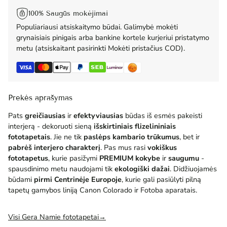
100% Saugūs mokėjimai
Populiariausi atsiskaitymo būdai. Galimybė mokėti
grynaisiais pinigais arba bankine kortele kurjeriui pristatymo
metu (atsiskaitant pasirinkti Mokėti pristačius COD).
Prekės aprašymas
Pats
greičiausias
ir
efektyviausias
būdas iš esmės pakeisti
interjerą - dekoruoti sieną
išskirtiniais flizelininiais
fototapetais
. Jie ne tik
paslėps kambario trūkumus
, bet ir
pabrėš interjero charakterį
. Pas mus rasi
vokiškus
fototapetus
, kurie pasižymi
PREMIUM
kokybe
ir
saugumu
-
spausdinimo metu naudojami tik
ekologiški dažai
. Didžiuojamės
būdami
pirmi Centrinėje Europoje
, kurie gali pasiūlyti pilną
tapetų gamybos liniją Canon Colorado ir Fotoba aparatais.
Visi Gera Namie fototapetai→