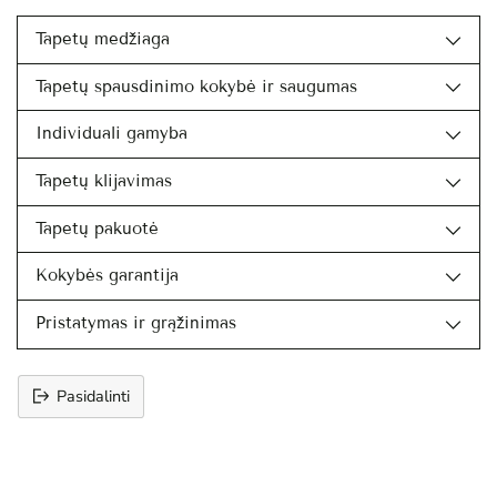
Tapetų medžiaga
Tapetų spausdinimo kokybė ir saugumas
Individuali gamyba
Tapetų klijavimas
Tapetų pakuotė
Kokybės garantija
Pristatymas ir grąžinimas
Pasidalinti
Prekės
įtraukimas
į