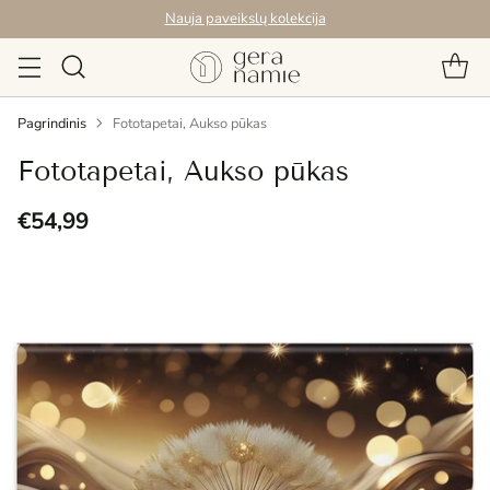
Nauja paveikslų kolekcija
Pagrindinis
Fototapetai, Aukso pūkas
Fototapetai, Aukso pūkas
€54,99
Reguliari
kaina