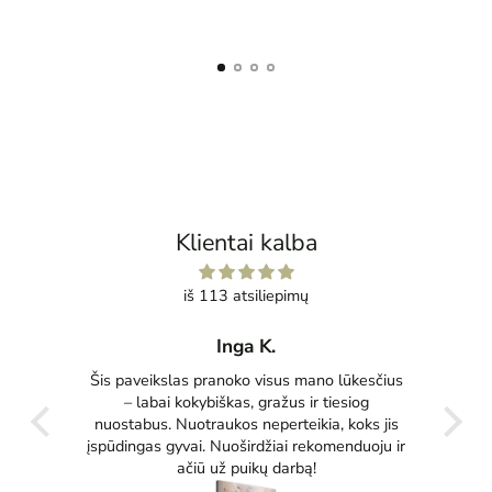
Klientai kalba
iš 113 atsiliepimų
Inga K.
tas
Šis paveikslas pranoko visus mano lūkesčius
Pu
ko
– labai kokybiškas, gražus ir tiesiog
tikrai
nuostabus. Nuotraukos neperteikia, koks jis
įspūdingas gyvai. Nuoširdžiai rekomenduoju ir
ačiū už puikų darbą!