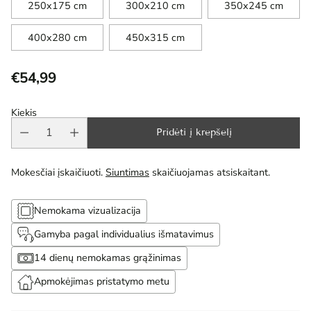
250x175 cm
300x210 cm
350x245 cm
400x280 cm
450x315 cm
€54,99
Reguliari
kaina
Kiekis
Pridėti į krepšelį
Mokesčiai įskaičiuoti.
Siuntimas
skaičiuojamas atsiskaitant.
Nemokama vizualizacija
Gamyba pagal individualius išmatavimus
14 dienų nemokamas grąžinimas
Apmokėjimas pristatymo metu