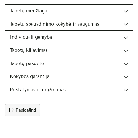
Tapetų medžiaga
Tapetų spausdinimo kokybė ir saugumas
Individuali gamyba
Tapetų klijavimas
Tapetų pakuotė
Kokybės garantija
Pristatymas ir grąžinimas
Pasidalinti
Prekės
įtraukimas
į