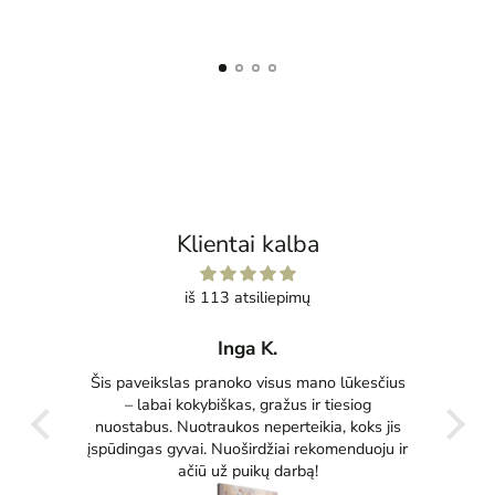
Klientai kalba
iš 113 atsiliepimų
Inga K.
tas
Šis paveikslas pranoko visus mano lūkesčius
Pu
ko
– labai kokybiškas, gražus ir tiesiog
tikrai
nuostabus. Nuotraukos neperteikia, koks jis
įspūdingas gyvai. Nuoširdžiai rekomenduoju ir
ačiū už puikų darbą!