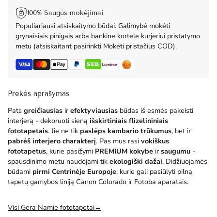
100% Saugūs mokėjimai
Populiariausi atsiskaitymo būdai. Galimybė mokėti
grynaisiais pinigais arba bankine kortele kurjeriui pristatymo
metu (atsiskaitant pasirinkti Mokėti pristačius COD).
Prekės aprašymas
Pats
greičiausias
ir
efektyviausias
būdas iš esmės pakeisti
interjerą - dekoruoti sieną
išskirtiniais flizelininiais
fototapetais
. Jie ne tik
paslėps kambario trūkumus
, bet ir
pabrėš interjero charakterį
. Pas mus rasi
vokiškus
fototapetus
, kurie pasižymi
PREMIUM
kokybe
ir
saugumu
-
spausdinimo metu naudojami tik
ekologiški dažai
. Didžiuojamės
būdami
pirmi Centrinėje Europoje
, kurie gali pasiūlyti pilną
tapetų gamybos liniją Canon Colorado ir Fotoba aparatais.
Visi Gera Namie fototapetai→