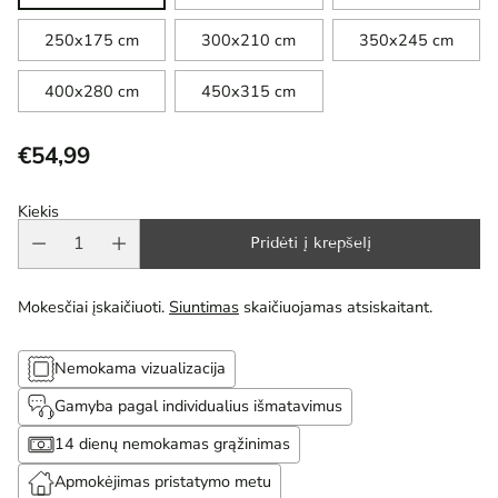
250x175 cm
300x210 cm
350x245 cm
400x280 cm
450x315 cm
€54,99
Reguliari
kaina
Kiekis
Pridėti į krepšelį
Mokesčiai įskaičiuoti.
Siuntimas
skaičiuojamas atsiskaitant.
Nemokama vizualizacija
Gamyba pagal individualius išmatavimus
14 dienų nemokamas grąžinimas
Apmokėjimas pristatymo metu