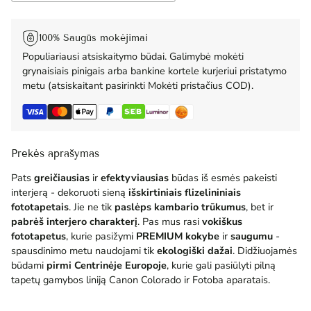
100% Saugūs mokėjimai
Populiariausi atsiskaitymo būdai. Galimybė mokėti
grynaisiais pinigais arba bankine kortele kurjeriui pristatymo
metu (atsiskaitant pasirinkti Mokėti pristačius COD).
Prekės aprašymas
Pats
greičiausias
ir
efektyviausias
būdas iš esmės pakeisti
interjerą - dekoruoti sieną
išskirtiniais flizelininiais
fototapetais
. Jie ne tik
paslėps kambario trūkumus
, bet ir
pabrėš interjero charakterį
. Pas mus rasi
vokiškus
fototapetus
, kurie pasižymi
PREMIUM
kokybe
ir
saugumu
-
spausdinimo metu naudojami tik
ekologiški dažai
. Didžiuojamės
būdami
pirmi Centrinėje Europoje
, kurie gali pasiūlyti pilną
tapetų gamybos liniją Canon Colorado ir Fotoba aparatais.