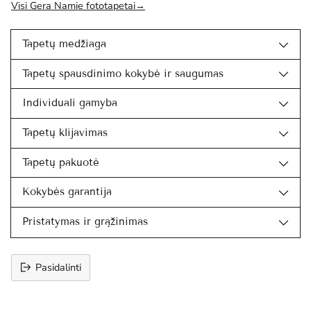
Visi Gera Namie fototapetai→
Tapetų medžiaga
Tapetų spausdinimo kokybė ir saugumas
Individuali gamyba
Tapetų klijavimas
Tapetų pakuotė
Kokybės garantija
Pristatymas ir grąžinimas
Pasidalinti
Prekės
įtraukimas