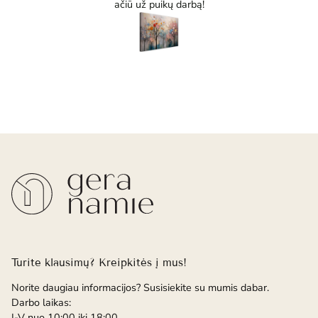
ačiū už puikų darbą!
Turite klausimų? Kreipkitės į mus!
Norite daugiau informacijos? Susisiekite su mumis dabar.
Darbo laikas:
I-V nuo 10:00 iki 18:00