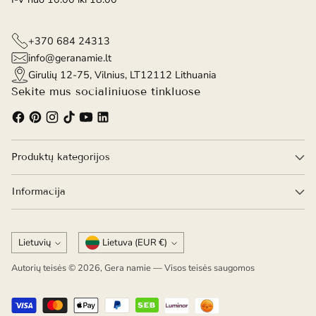
+370 684 24313
info@geranamie.lt
Girulių 12-75, Vilnius, LT12112 Lithuania
Sekite mus socialiniuose tinkluose
Produktų kategorijos
Informacija
Kalba
Valiuta
Lietuvių
Lietuva (EUR €)
Autorių teisės © 2026,
Gera namie
— Visos teisės saugomos