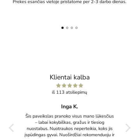
Prekes esančias vietoje pristatome per 2-3 darbo dienas.
Klientai kalba
iš 113 atsiliepimų
Inga K.
tas
Šis paveikslas pranoko visus mano lūkesčius
Pu
ko
– labai kokybiškas, gražus ir tiesiog
tikrai
nuostabus. Nuotraukos neperteikia, koks jis
įspūdingas gyvai. Nuoširdžiai rekomenduoju ir