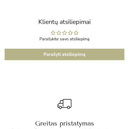
į
krepšelį
Klientų atsiliepimai
Parašykite savo atsiliepimą
Parašyti atsiliepimą
Greitas pristatymas