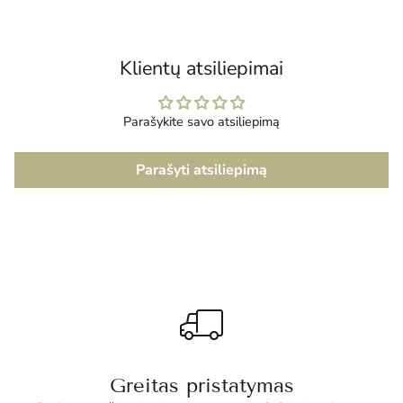
į
krepšelį
Klientų atsiliepimai
Parašykite savo atsiliepimą
Parašyti atsiliepimą
Greitas pristatymas