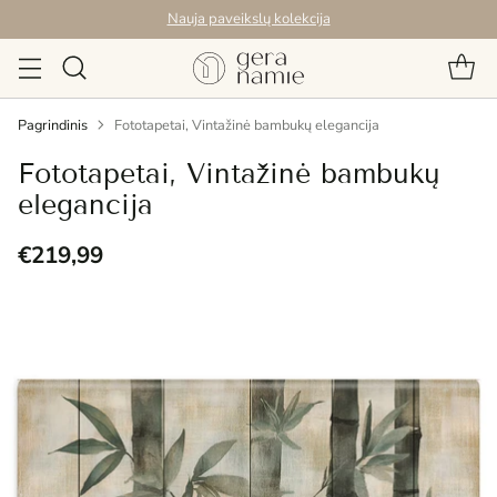
Nauja paveikslų kolekcija
Pagrindinis
Fototapetai, Vintažinė bambukų elegancija
Fototapetai, Vintažinė bambukų
elegancija
€219,99
Reguliari
kaina