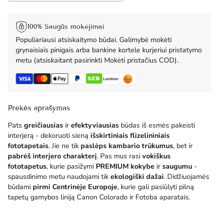
100% Saugūs mokėjimai
Populiariausi atsiskaitymo būdai. Galimybė mokėti
grynaisiais pinigais arba bankine kortele kurjeriui pristatymo
metu (atsiskaitant pasirinkti Mokėti pristačius COD).
Prekės aprašymas
Pats
greičiausias
ir
efektyviausias
būdas iš esmės pakeisti
interjerą - dekoruoti sieną
išskirtiniais flizelininiais
fototapetais
. Jie ne tik
paslėps kambario trūkumus
, bet ir
pabrėš interjero charakterį
. Pas mus rasi
vokiškus
fototapetus
, kurie pasižymi
PREMIUM
kokybe
ir
saugumu
-
spausdinimo metu naudojami tik
ekologiški dažai
. Didžiuojamės
būdami
pirmi Centrinėje Europoje
, kurie gali pasiūlyti pilną
tapetų gamybos liniją Canon Colorado ir Fotoba aparatais.