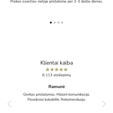
Prekes esančias vietoje pristatome per 2-3 darbo dienas.
Klientai kalba
iš 113 atsiliepimų
Ramunė
ū
Greitas pristatymas. Maloni komunikacija.
Jau
Paveikslai kokybiški. Rekomenduoju.
Džiaugiu
labai pa