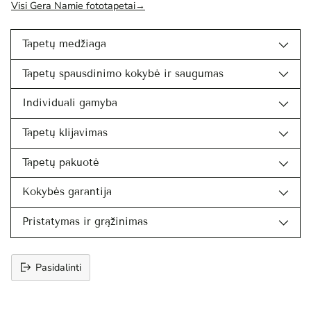
Visi Gera Namie fototapetai→
Tapetų medžiaga
Tapetų spausdinimo kokybė ir saugumas
Individuali gamyba
Tapetų klijavimas
Tapetų pakuotė
Kokybės garantija
Pristatymas ir grąžinimas
Pasidalinti
Prekės
įtraukimas