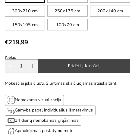
300x210 cm
250x175 cm
200x140 cm
150x105 cm
100x70 cm
€219,99
Reguliari
kaina
Kiekis
Pridėti į krepšelį
Mokesčiai įskaičiuoti.
Siuntimas
skaičiuojamas atsiskaitant.
Nemokama vizualizacija
Gamyba pagal individualius išmatavimus
14 dienų nemokamas grąžinimas
Apmokėjimas pristatymo metu