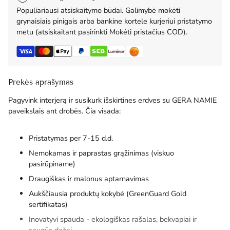
Populiariausi atsiskaitymo būdai. Galimybė mokėti
grynaisiais pinigais arba bankine kortele kurjeriui pristatymo
metu (atsiskaitant pasirinkti Mokėti pristačius COD).
Prekės aprašymas
Pagyvink interjerą ir susikurk išskirtines erdves su GERA NAMIE
paveikslais ant drobės. Čia visada:
Pristatymas per 7-15 d.d.
Nemokamas ir paprastas grąžinimas (viskuo
pasirūpiname)
Draugiškas ir malonus aptarnavimas
Aukščiausia produktų kokybė (GreenGuard Gold
sertifikatas)
Inovatyvi spauda - ekologiškas rašalas, bekvapiai ir
saugūs dažai