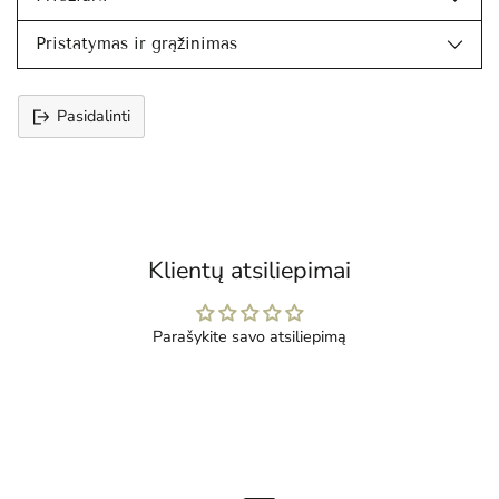
Pristatymas ir grąžinimas
Pasidalinti
Prekės
įtraukimas
į
krepšelį
Klientų atsiliepimai
Parašykite savo atsiliepimą