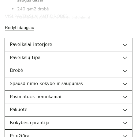
240 g/m2 drobė
VISI PAVEIKSLAI ANT DROBĖS
Paveikslas pilnai paruoštas kabinimui
Rodyti daugiau
Paveikslai interjere
Paveikslų tipai
Drobė
Spausdinimo kokybė ir saugumas
Pasimatuok nemokamai
Pakuotė
Kokybės garantija
Priežiūra