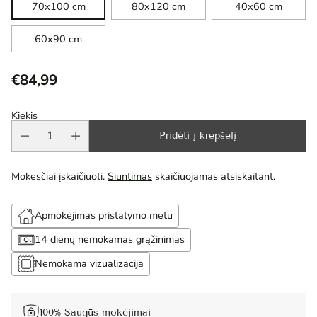
70x100 cm
80x120 cm
40x60 cm
60x90 cm
€84,99
Reguliari
kaina
Kiekis
Pridėti į krepšelį
Mokesčiai įskaičiuoti.
Siuntimas
skaičiuojamas atsiskaitant.
Apmokėjimas pristatymo metu
14 dienų nemokamas grąžinimas
Nemokama vizualizacija
100% Saugūs mokėjimai