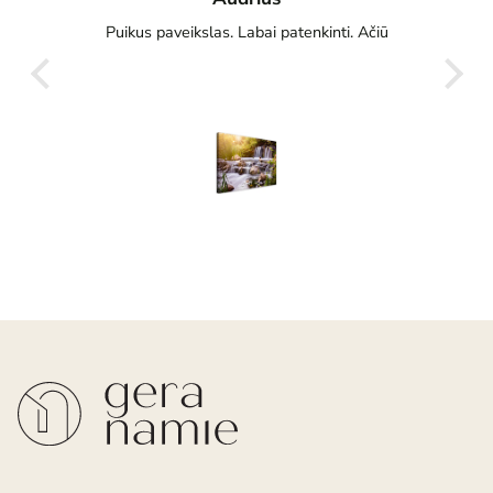
sčius
Puikus paveikslas. Labai patenkinti. Ačiū
Gre
g
s jis
oju ir