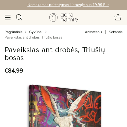
Nemokamas pristatymas Lietuvoje nuo 79.99 Eur
Pagrindinis
Gyvūnai
Ankstesnis
Sekantis
Paveikslas ant drobės, Triušių bosas
Paveikslas ant drobės, Triušių
bosas
€84,99
Reguliari
kaina